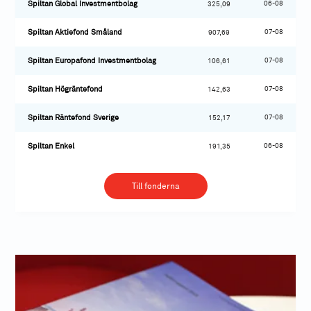
06-08
Spiltan Global Investmentbolag
325,09
07-08
Spiltan Aktiefond Småland
907,69
07-08
Spiltan Europafond Investmentbolag
106,61
07-08
Spiltan Högräntefond
142,63
07-08
Spiltan Räntefond Sverige
152,17
06-08
Spiltan Enkel
191,35
Till fonderna