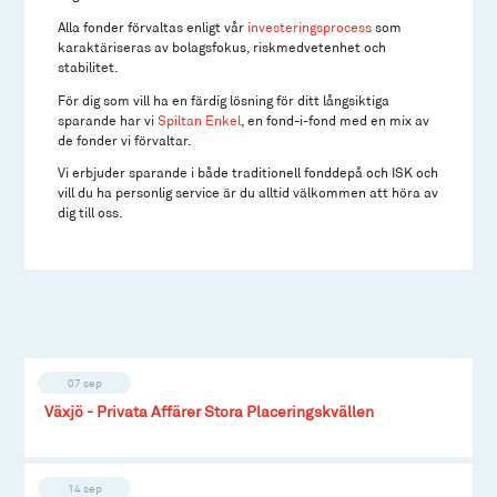
Alla fonder förvaltas enligt vår
investeringsprocess
som
karaktäriseras av bolagsfokus, riskmedvetenhet och
stabilitet.
För dig som vill ha en färdig lösning för ditt långsiktiga
sparande har vi
Spiltan Enkel
, en fond-i-fond med en mix av
de fonder vi förvaltar.
Vi erbjuder sparande i både traditionell fonddepå och ISK och
vill du ha personlig service är du alltid välkommen att höra av
dig till oss.
07 sep
Växjö - Privata Affärer Stora Placeringskvällen
14 sep