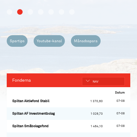
Spartips
Youtube-kanal
Månadsspara
Fonderna
NAV
Datum
07-08
Spiltan Aktiefond Stabil
1 370,60
07-08
Spiltan AF Investmentbolag
1 026,73
07-08
Spiltan Småbolagsfond
1 464,10