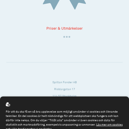
Priser & Utmärkelser
Spiltan Fonder AB
Riddargatan 17
114 57 Stockholm
Org.nr: 556614-2906
För att du ska få en så bra upplevelse som möjligt använder vi cookies och liknande
Tel: 08 - 545 813 40
tekniker. En del cookies är helt nödvändiga för att webbplatsen ska fungera och kan
därför inte nekas. Om du väljer “Tillåt alla” använder vi även cookies och data för
fonder@spiltanfonder.se
statistik och marknadsföring, exempelvis anpassning av annonser.
Läs mer om cookies
och vilka tredjeparter vi använder
.