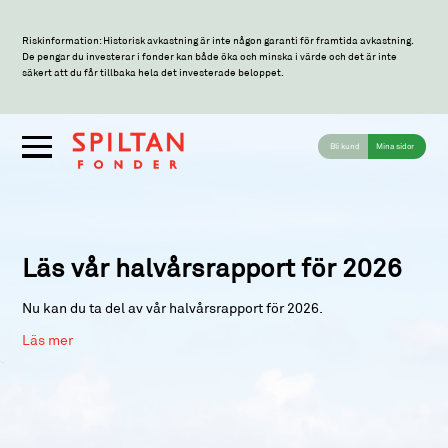
Riskinformation: Historisk avkastning är inte någon garanti för framtida avkastning.
De pengar du investerar i fonder kan både öka och minska i värde och det är inte
säkert att du får tillbaka hela det investerade beloppet.
Bli kund
Mina sidor
Läs vår halvårsrapport för 2026
U
Nu kan du ta del av vår halvårsrapport för 2026.
Nu 
Läs mer
Läs