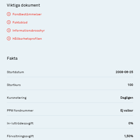
Viktiga dokument
Fondbestämmelser
Faktablad
Informationsbroschyr
Hållbarhetsprofilen
Fakta
Startdatum
2008-06-25
Startkurs
100
Kursnotering
Dagligen
PPM fondnummer
Ej valbar
In-/utträdesavgift
0%
Förvaltningsavgift
1,50%