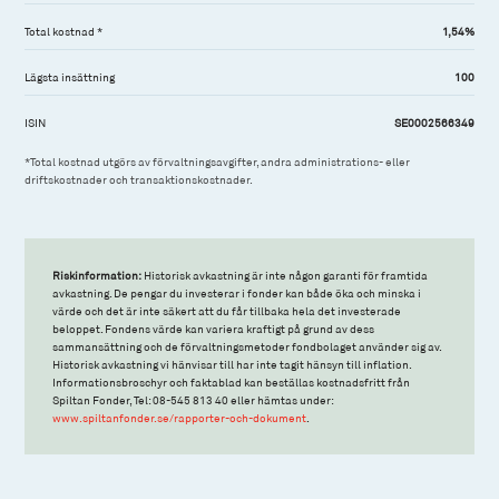
Total kostnad *
1,54%
Lägsta insättning
100
ISIN
SE0002566349
*Total kostnad utgörs av förvaltningsavgifter, andra administrations- eller
driftskostnader och transaktionskostnader.
Riskinformation:
Historisk avkastning är inte någon garanti för framtida
avkastning. De pengar du investerar i fonder kan både öka och minska i
värde och det är inte säkert att du får tillbaka hela det investerade
beloppet. Fondens värde kan variera kraftigt på grund av dess
sammansättning och de förvaltningsmetoder fondbolaget använder sig av.
Historisk avkastning vi hänvisar till har inte tagit hänsyn till inflation.
Informationsbroschyr och faktablad kan beställas kostnadsfritt från
Spiltan Fonder, Tel: 08-545 813 40 eller hämtas under:
www.spiltanfonder.se/rapporter-och-dokument
.