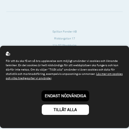
Spiltan Fonder AB
Riddargatan 17
114 57 Stockholm
Org.nr: 556614-2906
För att du ska få en så bra upplevelse som möjligt använder vi cookies och liknande
Tel: 08 - 545 813 40
tekniker. En del cookies är helt nödvändiga för att webbplatsen ska fungera och kan
därför inte nekas. Om du väljer “Tillåt alla” använder vi även cookies och data för
fonder@spiltanfonder.se
statistik och marknadsföring, exempelvis anpassning av annonser.
Läs mer om cookies
och vilka tredjeparter vi använder
.
Om webbplatsen & cookies
Risk och rådgivning
Till spiltan.se
ENDAST NÖDVÄNDIGA
© 2026 - Spiltan Fonder AB
By
Sphinxly
TILLÅT ALLA