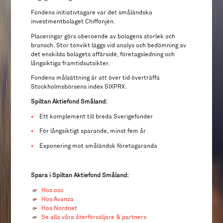
Fondens initiativtagare var det småländska
investmentbolaget Chiffonjén.
Placeringar görs oberoende av bolagens storlek och
bransch. Stor tonvikt läggs vid analys och bedömning av
det enskilda bolagets affärsidé, företagsledning och
långsiktiga framtidsutsikter.
Fondens målsättning är att över tid överträffa
Stockholmsbörsens index SIXPRX.
Spiltan Aktiefond Småland:
•
Ett komplement till breda Sverigefonder
•
För långsiktigt sparande, minst fem år
•
Exponering mot småländsk företagaranda
Spara i Spiltan Aktiefond Småland:
Hos oss
Hos Avanza
Hos Nordnet
Se alla våra återförsäljare & partners