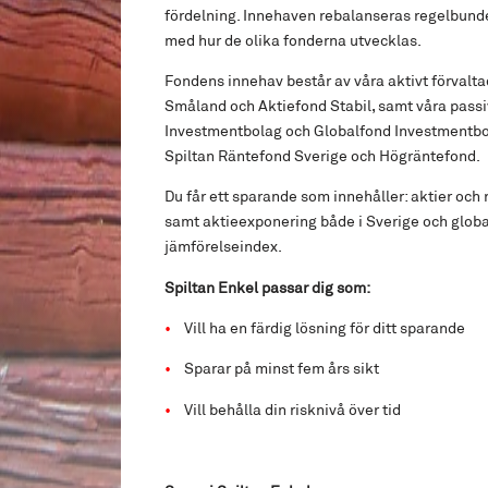
fördelning. Innehaven rebalanseras regelbundet
med hur de olika fonderna utvecklas.
Fondens innehav består av våra aktivt förvalt
Småland och Aktiefond Stabil, samt våra passi
Investmentbolag och Globalfond Investmentbola
Spiltan Räntefond Sverige och Högräntefond.
Du får ett sparande som innehåller: aktier och 
samt aktieexponering både i Sverige och global
jämförelseindex.
Spiltan Enkel passar dig som:
•
Vill ha en färdig lösning för ditt sparande
•
Sparar på minst fem års sikt
•
Vill behålla din risknivå över tid