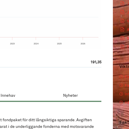
J
J
M
A
M
2023
2024
2025
2026
F
191,35
Vikt
Fo
Fa
In
Innehav
Nyheter
Hå
igt fondpaket för ditt långsiktiga sparande. Avgiften
Fak
sparat i de underliggande fonderna med motsvarande