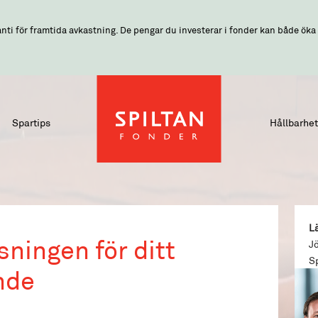
nti för framtida avkastning. De pengar du investerar i fonder kan både öka o
Spartips
Hållbarhet
L
sningen för ditt
J
Sp
nde