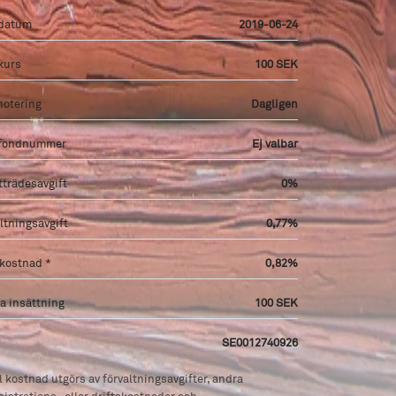
tdatum
2019-06-24
kurs
100 SEK
notering
Dagligen
fondnummer
Ej valbar
tträdesavgift
0%
ltningsavgift
0,77%
 kostnad *
0,82%
a insättning
100 SEK
SE0012740926
l kostnad utgörs av förvaltningsavgifter, andra
istrations- eller driftskostnader och