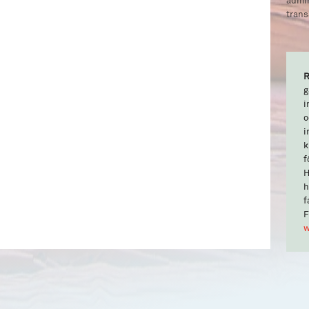
trans
R
g
i
o
i
k
f
H
h
f
F
w