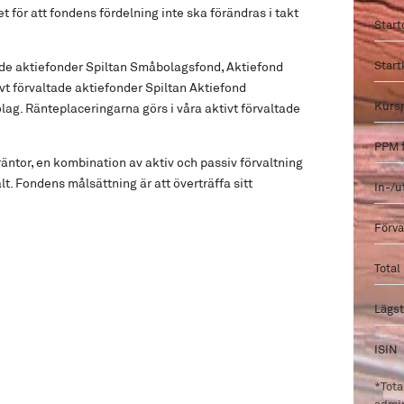
 för att fondens fördelning inte ska förändras i takt
Star
Start
ade aktiefonder Spiltan Småbolagsfond, Aktiefond
vt förvaltade aktiefonder Spiltan Aktiefond
Kurs
g. Ränteplaceringarna görs i våra aktivt förvaltade
PPM 
räntor, en kombination av aktiv och passiv förvaltning
t. Fondens målsättning är att överträffa sitt
In-/u
Förva
Total
Lägst
ISIN
*Tota
admin