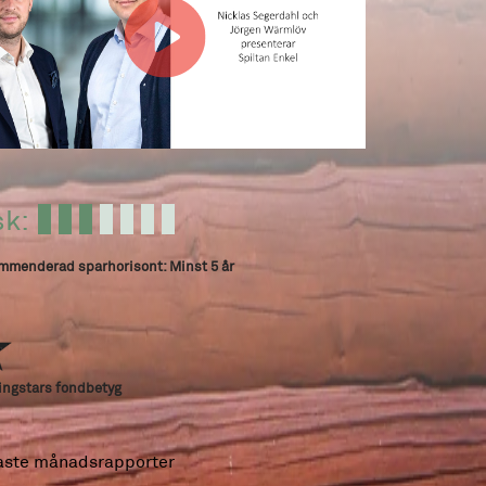
sk:
menderad sparhorisont: Minst 5 år
ngstars fondbetyg
aste månadsrapporter