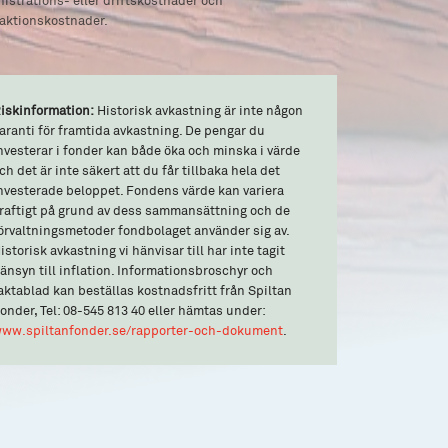
aktionskostnader.
iskinformation:
Historisk avkastning är inte någon
aranti för framtida avkastning. De pengar du
nvesterar i fonder kan både öka och minska i värde
ch det är inte säkert att du får tillbaka hela det
nvesterade beloppet. Fondens värde kan variera
raftigt på grund av dess sammansättning och de
örvaltningsmetoder fondbolaget använder sig av.
istorisk avkastning vi hänvisar till har inte tagit
änsyn till inflation. Informationsbroschyr och
aktablad kan beställas kostnadsfritt från Spiltan
onder, Tel: 08-545 813 40 eller hämtas under:
ww.spiltanfonder.se/rapporter-och-dokument
.