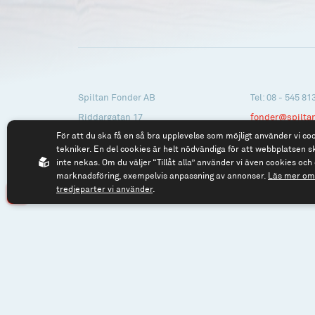
Spiltan Fonder AB
Tel: 08 - 545 81
Riddargatan 17
fonder@spilta
För att du ska få en så bra upplevelse som möjligt använder vi co
114 57 Stockholm
tekniker. En del cookies är helt nödvändiga för att webbplatsen s
Org.nr: 556614-2906
inte nekas. Om du väljer “Tillåt alla” använder vi även cookies och 
marknadsföring, exempelvis anpassning av annonser.
Läs mer om 
tredjeparter vi använder
.