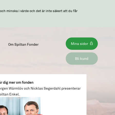
ch minska i värde och det är inte säkert att du får
Mina sidor
Om Spiltan Fonder
Bli kund
är dig mer om fonden
örgen Wärmlöv och Nicklas Segerdahl presenterar
iltan Enkel.