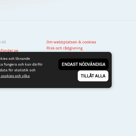
3 40
Om webbplatsen & cookies
Risk och rådgivning
nfonder.se
Till spiltan.se
okies och liknande
ENDAST NÖDVÄNDIGA
ka fungera och kan därför
data för statistik och
TILLÅT ALLA
cookies och vilka