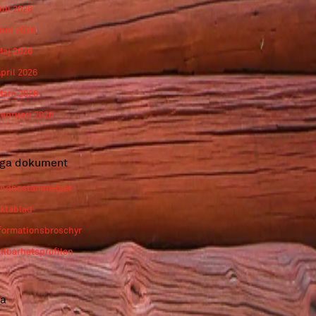
uli 2026
uni 2026
aj 2026
pril 2026
ars 2026
ebruari 2026
iga dokument
ndbestämmelser
ktablad
formationsbroschyr
llbarhetsprofilen
ta