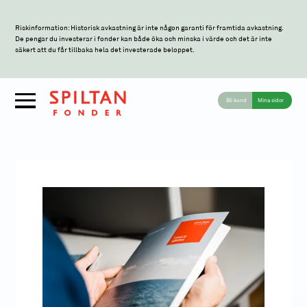
Riskinformation: Historisk avkastning är inte någon garanti för framtida avkastning.
De pengar du investerar i fonder kan både öka och minska i värde och det är inte
säkert att du får tillbaka hela det investerade beloppet.
Bli kund
Mina sidor