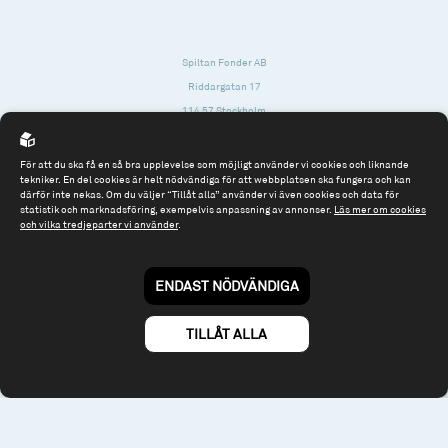
Spiltan Fonder AB
Riddargatan 17
114 57 Stockholm
Org.nr: 556614-2906
För att du ska få en så bra upplevelse som möjligt använder vi cookies och liknande
Tel: 08 - 545 813 40
tekniker. En del cookies är helt nödvändiga för att webbplatsen ska fungera och kan
därför inte nekas. Om du väljer “Tillåt alla” använder vi även cookies och data för
fonder@spiltanfonder.se
statistik och marknadsföring, exempelvis anpassning av annonser.
Läs mer om cookies
och vilka tredjeparter vi använder
.
Om webbplatsen & cookies
Risk och rådgivning
Till spiltan.se
ENDAST NÖDVÄNDIGA
© 2026 - Spiltan Fonder AB
By
Sphinxly
TILLÅT ALLA