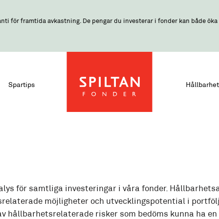
nti för framtida avkastning. De pengar du investerar i fonder kan både öka o
Spartips
Hållbarhet
ys för samtliga investeringar i våra fonder. Hållbarhets
srelaterade möjligheter och utvecklingspotential i portföl
av hållbarhetsrelaterade risker som bedöms kunna ha en p