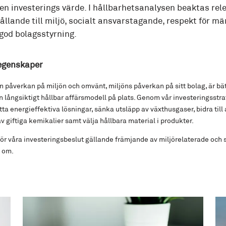
en investerings värde. I hållbarhetsanalysen beaktas rel
llande till miljö, socialt ansvarstagande, respekt för mä
god bolagsstyrning.
 egenskaper
 påverkan på miljön och omvänt, miljöns påverkan på sitt bolag, är bät
 långsiktigt hållbar affärsmodell på plats. Genom vår investeringsstrat
a energieffektiva lösningar, sänka utsläpp av växthusgaser, bidra till 
giftiga kemikalier samt välja hållbara material i produkter.
 för våra investeringsbeslut gällande främjande av miljörelaterade och
a om.