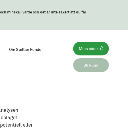
ch minska i värde och det är inte säkert att du får
Mina sidor
Om Spiltan Fonder
Bli kund
analysen
jbolaget.
otentiell eller