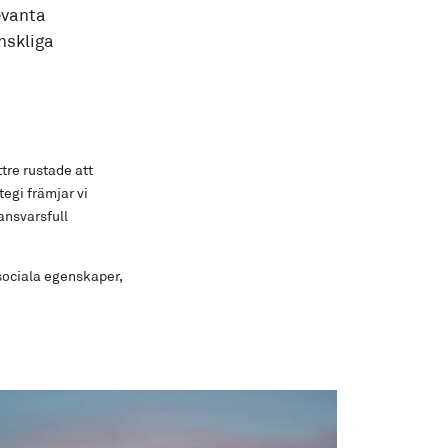
evanta
nskliga
tre rustade att
egi främjar vi
ansvarsfull
 sociala egenskaper,