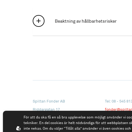
Beaktning av hållbarhetsrisker
Spiltan Fonder AB
Tel: 08 - 545 81
Riddargatan 17
fonder@spilta
För att du ska få en så bra upplevelse som möjligt använder vi co
114 57 Stockholm
tekniker. En del cookies är helt nödvändiga för att webbplatsen s
Org.nr: 556614-2906
inte nekas. Om du väljer “Tillåt alla” använder vi även cookies och 