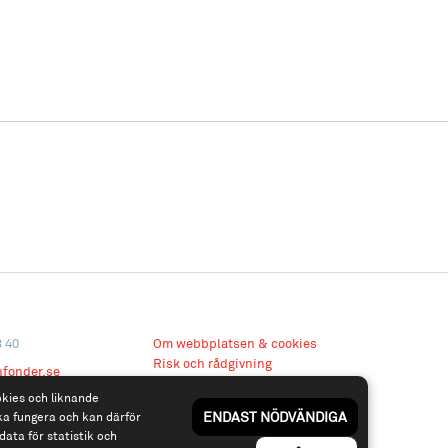
3 40
Om webbplatsen & cookies
Risk och rådgivning
nfonder.se
Till spiltan.se
okies och liknande
ENDAST NÖDVÄNDIGA
ka fungera och kan därför
data för statistik och