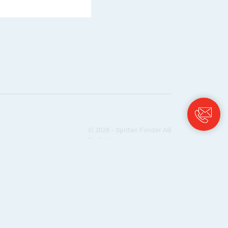
© 2026 - Spiltan Fonder AB
By
Sphinxly