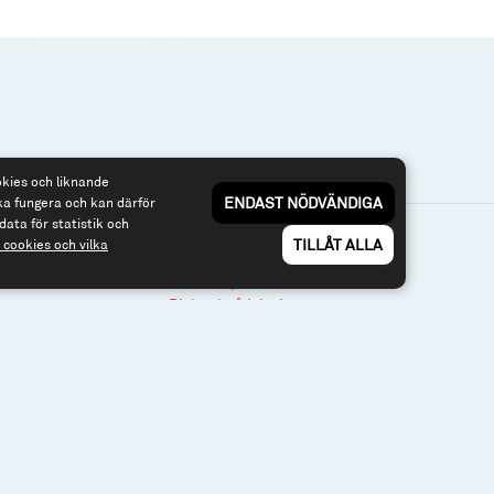
okies och liknande
ENDAST NÖDVÄNDIGA
ka fungera och kan därför
data för statistik och
TILLÅT ALLA
cookies och vilka
3 40
Om webbplatsen & cookies
Risk och rådgivning
nfonder.se
Till spiltan.se