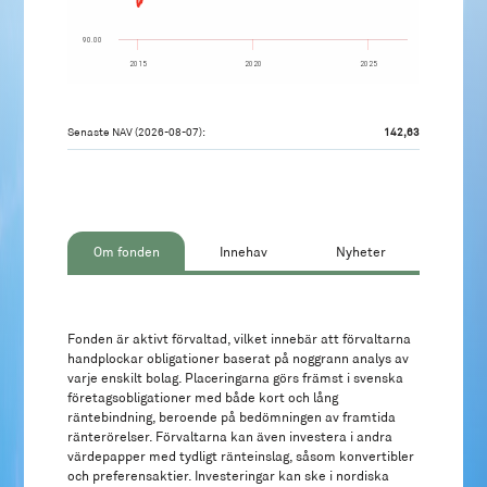
90.00
2015
2020
2025
Senaste NAV (2026-08-07):
142,63
Om fonden
Innehav
Nyheter
Fonden är aktivt förvaltad, vilket innebär att förvaltarna
handplockar obligationer baserat på noggrann analys av
varje enskilt bolag. Placeringarna görs främst i svenska
företagsobligationer med både kort och lång
räntebindning, beroende på bedömningen av framtida
ränterörelser. Förvaltarna kan även investera i andra
värdepapper med tydligt ränteinslag, såsom konvertibler
och preferensaktier. Investeringar kan ske i nordiska