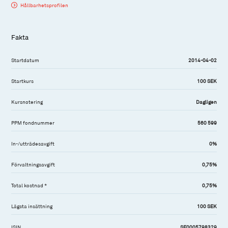
Hållbarhetsprofilen
Fakta
Startdatum
2014-04-02
Startkurs
100 SEK
Kursnotering
Dagligen
PPM fondnummer
560 599
In-/utträdesavgift
0%
Förvaltningsavgift
0,75%
Total kostnad *
0,75%
Lägsta insättning
100 SEK
ISIN
SE0005798329