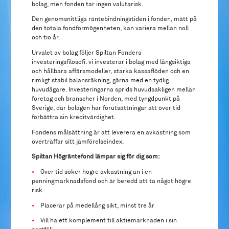
bolag, men fonden tar ingen valutarisk.
Den genomsnittliga räntebindningstiden i fonden, mätt på
den totala fondförmögenheten, kan variera mellan noll
och tio år.
Urvalet av bolag följer Spiltan Fonders
investeringsfilosofi: vi investerar i bolag med långsiktiga
och hållbara affärsmodeller, starka kassaflöden och en
rimligt stabil balansräkning, gärna med en tydlig
huvudägare. Investeringarna sprids huvudsakligen mellan
företag och branscher i Norden, med tyngdpunkt på
Sverige, där bolagen har förutsättningar att över tid
förbättra sin kreditvärdighet.
Fondens målsättning är att leverera en avkastning som
överträffar sitt jämförelseindex.
Spiltan Högräntefond lämpar sig för dig som:
•
Över tid söker högre avkastning än i en
penningmarknadsfond och är beredd att ta något högre
risk
•
Placerar på medellång sikt, minst tre år
•
Vill ha ett komplement till aktiemarknaden i sin