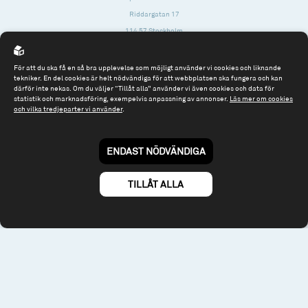
Riddargatan 17
114 57 Stockholm
Org.nr: 556614-2906
För att du ska få en så bra upplevelse som möjligt använder vi cookies och liknande
Tel: 08 - 545 813 40
tekniker. En del cookies är helt nödvändiga för att webbplatsen ska fungera och kan
därför inte nekas. Om du väljer “Tillåt alla” använder vi även cookies och data för
fonder@spiltanfonder.se
statistik och marknadsföring, exempelvis anpassning av annonser.
Läs mer om cookies
och vilka tredjeparter vi använder
.
Om webbplatsen & cookies
Risk och rådgivning
Till spiltan.se
ENDAST NÖDVÄNDIGA
© 2026 - Spiltan Fonder AB
By
Sphinxly
TILLÅT ALLA