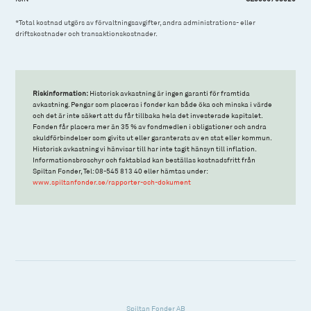
*Total kostnad utgörs av förvaltningsavgifter, andra administrations- eller
driftskostnader och transaktionskostnader.
Riskinformation:
Historisk avkastning är ingen garanti för framtida
avkastning. Pengar som placeras i fonder kan både öka och minska i värde
och det är inte säkert att du får tillbaka hela det investerade kapitalet.
Fonden får placera mer än 35 % av fondmedlen i obligationer och andra
skuldförbindelser som givits ut eller garanterats av en stat eller kommun.
Historisk avkastning vi hänvisar till har inte tagit hänsyn till inflation.
Informationsbroschyr och faktablad kan beställas kostnadsfritt från
Spiltan Fonder, Tel: 08-545 813 40 eller hämtas under:
www.spiltanfonder.se/rapporter-och-dokument
Spiltan Fonder AB