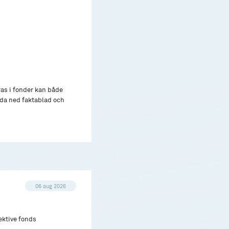
ras i fonder kan både
adda ned faktablad och
06 aug 2026
ektive fonds