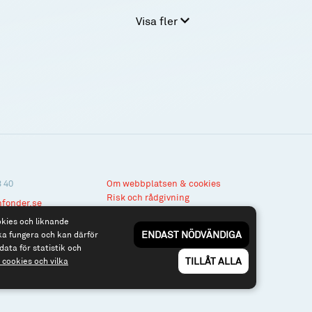
Visa fler
3 40
Om webbplatsen & cookies
Risk och rådgivning
nfonder.se
Till spiltan.se
okies och liknande
ENDAST NÖDVÄNDIGA
ka fungera och kan därför
data för statistik och
TILLÅT ALLA
cookies och vilka