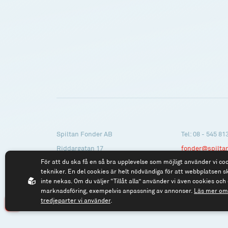
Spiltan Fonder AB
Tel: 08 - 545 81
Riddargatan 17
fonder@spilta
För att du ska få en så bra upplevelse som möjligt använder vi co
114 57 Stockholm
tekniker. En del cookies är helt nödvändiga för att webbplatsen s
Org.nr: 556614-2906
inte nekas. Om du väljer “Tillåt alla” använder vi även cookies och 
marknadsföring, exempelvis anpassning av annonser.
Läs mer om 
tredjeparter vi använder
.