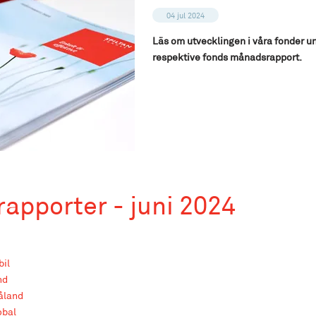
04 jul 2024
Läs om utvecklingen i våra fonder u
respektive fonds månadsrapport.
apporter - juni 2024
bil
nd
åland
obal