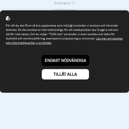
Riddargatan 17
114 57 Stockholm
Org.nr: 556614-2906
För att du ska få en så bra upplevelse som möjligt använder vi cookies och liknande
Tel: 08 - 545 813 40
tekniker. En del cookies är helt nödvändiga för att webbplatsen ska fungera och kan
därför inte nekas. Om du väljer “Tillåt alla” använder vi även cookies och data för
fonder@spiltanfonder.se
statistik och marknadsföring, exempelvis anpassning av annonser.
Läs mer om cookies
och vilka tredjeparter vi använder
.
Om webbplatsen & cookies
Risk och rådgivning
Till spiltan.se
ENDAST NÖDVÄNDIGA
© 2026 - Spiltan Fonder AB
By
Sphinxly
TILLÅT ALLA