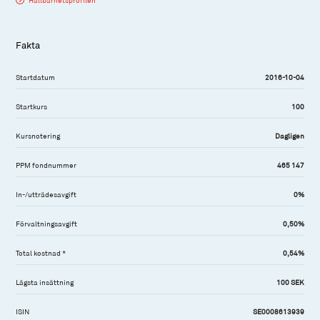
Hållbarhetsprofilen
Fakta
Startdatum
2016-10-04
Startkurs
100
Kursnotering
Dagligen
PPM fondnummer
465 147
In-/utträdesavgift
0%
Förvaltningsavgift
0,50%
Total kostnad *
0,54%
Lägsta insättning
100 SEK
ISIN
SE0008613939