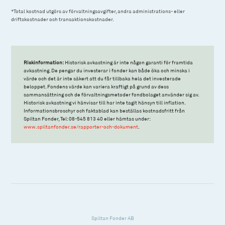
*Total kostnad utgörs av förvaltningsavgifter, andra administrations- eller
driftskostnader och transaktionskostnader.
Riskinformation:
Historisk avkastning är inte någon garanti för framtida
avkastning. De pengar du investerar i fonder kan både öka och minska i
värde och det är inte säkert att du får tillbaka hela det investerade
beloppet. Fondens värde kan variera kraftigt på grund av dess
sammansättning och de förvaltningsmetoder fondbolaget använder sig av.
Historisk avkastning vi hänvisar till har inte tagit hänsyn till inflation.
Informationsbroschyr och faktablad kan beställas kostnadsfritt från
Spiltan Fonder, Tel: 08-545 813 40 eller hämtas under:
www.spiltanfonder.se/rapporter-och-dokument
.
Spiltan Fonder AB