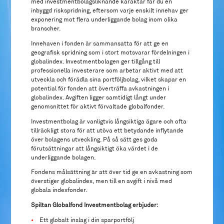
med investmentbolagsliknande karaktär får du en
inbyggd riskspridning, eftersom varje enskilt innehav ger
exponering mot flera underliggande bolag inom olika
branscher.
Innehaven i fonden är sammansatta för att ge en
geografisk spridning som i stort motsvarar fördelningen i
globalindex. Investmentbolagen ger tillgång till
professionella investerare som arbetar aktivt med att
utveckla och förädla sina portföljbolag, vilket skapar en
potential för fonden att överträffa avkastningen i
globalindex. Avgiften ligger samtidigt långt under
genomsnittet för aktivt förvaltade globalfonder.
Investmentbolag är vanligtvis långsiktiga ägare och ofta
tillräckligt stora för att utöva ett betydande inflytande
över bolagens utveckling. På så sätt ges goda
förutsättningar att långsiktigt öka värdet i de
underliggande bolagen.
Fondens målsättning är att över tid ge en avkastning som
överstiger globalindex, men till en avgift i nivå med
globala indexfonder.
Spiltan Globalfond Investmentbolag erbjuder:
•
Ett globalt inslag i din sparportfölj