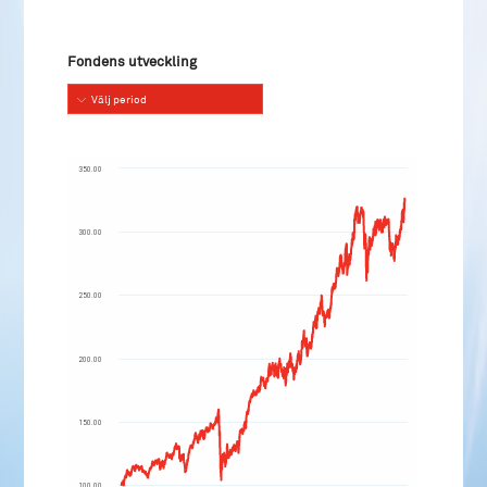
Fondens utveckling
Välj period
350.00
300.00
250.00
200.00
150.00
100.00