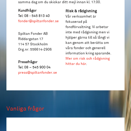
samma dag om du skickar ditt mejl innan kl. 17.00.
Kundfrågor
Risk & rådgivning
Tel: 08 - 545 813 40
Vår verksamhet är
fonder@spiltanfonder.se
fokuserad på
fondförvaltning. Vi arbetar
inte med rådgivning men vi
Spiltan Fonder AB
hjälper gärna till så långt vi
Riddargatan 17
kan genom att berätta om
114 57 Stockholm
våra fonder och generell
Org.nr: 556614-2906
information kring sparande.
Mer om risk och rådgivning
Pressfrågor
hittar du här
.
Tel: 08 – 545 900 04
press@spiltanfonder.se
Vanliga frågor