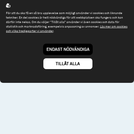
Org.nr: 556614-2906
För att du ska få en så bra upplevelse som möjligt använder vi cookies och liknande
Tel: 08 - 545 813 40
tekniker. En del cookies är helt nödvändiga för att webbplatsen ska fungera och kan
därför inte nekas. Om du väljer “Tillåt alla” använder vi även cookies och data för
fonder@spiltanfonder.se
statistik och marknadsföring, exempelvis anpassning av annonser.
Läs mer om cookies
och vilka tredjeparter vi använder
.
Om webbplatsen & cookies
Risk och rådgivning
Till spiltan.se
ENDAST NÖDVÄNDIGA
© 2026 - Spiltan Fonder AB
By
Sphinxly
TILLÅT ALLA