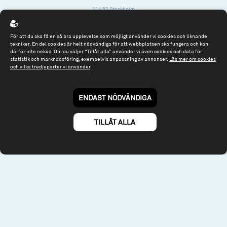
114 57 Stockholm
Org.nr: 556614-2906
För att du ska få en så bra upplevelse som möjligt använder vi cookies och liknande
Tel: 08 - 545 813 40
tekniker. En del cookies är helt nödvändiga för att webbplatsen ska fungera och kan
därför inte nekas. Om du väljer “Tillåt alla” använder vi även cookies och data för
fonder@spiltanfonder.se
statistik och marknadsföring, exempelvis anpassning av annonser.
Läs mer om cookies
och vilka tredjeparter vi använder
.
Om webbplatsen & cookies
Risk och rådgivning
Till spiltan.se
ENDAST NÖDVÄNDIGA
© 2026 - Spiltan Fonder AB
By
Sphinxly
TILLÅT ALLA