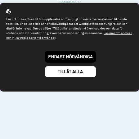
Riddargatan 17
114 57 Stockholm
Org.nr: 556614-2906
För att du ska få en så bra upplevelse som möjligt använder vi cookies och liknande
tekniker. En del cookies är helt nödvändiga för att webbplatsen ska fungera och kan
därför inte nekas. Om du väljer “Tillåt alla” använder vi även cookies och data för
Tel: 08 - 545 813 40
statistik och marknadsföring, exempelvis anpassning av annonser.
Läs mer om cookies
och vilka tredjeparter vi använder
.
fonder@spiltanfonder.se
Om webbplatsen & cookies
ENDAST NÖDVÄNDIGA
Risk och rådgivning
Till spiltan.se
TILLÅT ALLA
© 2026 - Spiltan Fonder AB
By
Sphinxly