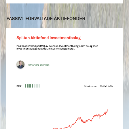
PASSIVT FÖRVALTADE AKTIEFONDER
Spiltan Aktiefond Investmentbolag
En koncentrerad portfölj av svenska investmentbolag samt bolag med
investmentbolagskaraktär, inklusive konglomerat.
Smartare än index
Risk:
Startdatum
2011-11-30