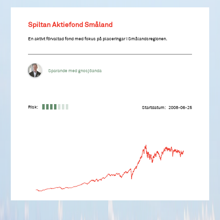
Spiltan Aktiefond Småland
En aktivt förvaltad fond med fokus på placeringar i Smålandsregionen.
Sparande med gnosjöanda
Risk:
Startdatum
2008-06-25