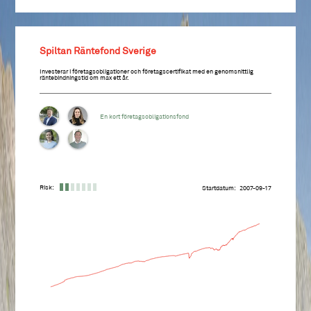
Spiltan Räntefond Sverige
Investerar i företagsobligationer och företagscertifikat med en genomsnittlig
räntebindningstid om max ett år.
En kort företagsobligationsfond
Risk:
Startdatum
2007-09-17