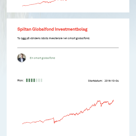
Spiltan Globalfond Investmentbolag
Ta rygg på världens bästa investerare i en smart globalfond.
En smart globalfond
Risk:
Startdatum
2016-10-04