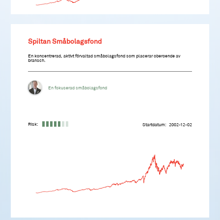
Spiltan Småbolagsfond
En koncentrerad, aktivt förvaltad småbolagsfond som placerar oberoende av
bransch.
En fokuserad småbolagsfond
Risk:
Startdatum
2002-12-02