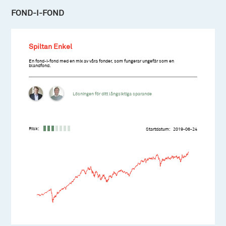
FOND-I-FOND
Spiltan Enkel
En fond-i-fond med en mix av våra fonder, som fungerar ungefär som en
blandfond.
Lösningen för ditt långsiktiga sparande
Risk:
Startdatum
2019-06-24