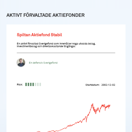
AKTIVT FÖRVALTADE AKTIEFONDER
Spiltan Aktiefond Stabil
En aktivt förvaltad Sverigefond som innehåller noga utvalda bolag,
investmentbolag och direktavkastande tillgångar.
En defensiv Sverigefond
Risk:
Startdatum
2002-12-02