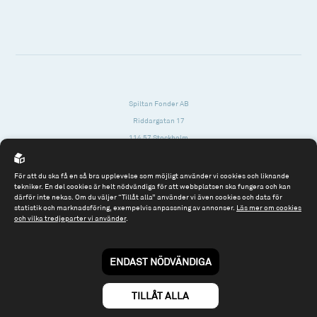
Spiltan Fonder AB
Riddargatan 17
114 57 Stockholm
Org.nr: 556614-2906
För att du ska få en så bra upplevelse som möjligt använder vi cookies och liknande
Tel: 08 - 545 813 40
tekniker. En del cookies är helt nödvändiga för att webbplatsen ska fungera och kan
därför inte nekas. Om du väljer “Tillåt alla” använder vi även cookies och data för
fonder@spiltanfonder.se
statistik och marknadsföring, exempelvis anpassning av annonser.
Läs mer om cookies
och vilka tredjeparter vi använder
.
Om webbplatsen & cookies
Risk och rådgivning
Till spiltan.se
ENDAST NÖDVÄNDIGA
© 2026 - Spiltan Fonder AB
By
Sphinxly
TILLÅT ALLA