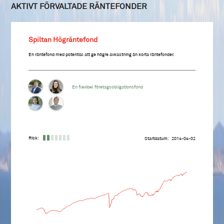
AKTIVT FÖRVALTADE RÄNTEFONDER
Spiltan Högräntefond
En räntefond med potential att ge högre avkastning än korta räntefonder.
En flexibel företagsobligationsfond
Risk:
Startdatum
2014-04-02