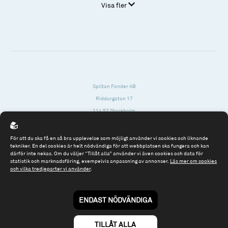
Visa fler
Spiltan Fonder AB
Riddargatan 17
114 57 Stockholm
Org.nr: 556614-2906
För att du ska få en så bra upplevelse som möjligt använder vi cookies och liknande
Tel: 08 - 545 813 40
tekniker. En del cookies är helt nödvändiga för att webbplatsen ska fungera och kan
därför inte nekas. Om du väljer “Tillåt alla” använder vi även cookies och data för
fonder@spiltanfonder.se
statistik och marknadsföring, exempelvis anpassning av annonser.
Läs mer om cookies
och vilka tredjeparter vi använder
.
Om webbplatsen & cookies
Risk och rådgivning
Till spiltan.se
ENDAST NÖDVÄNDIGA
© 2026 - Spiltan Fonder AB
By
Sphinxly
TILLÅT ALLA