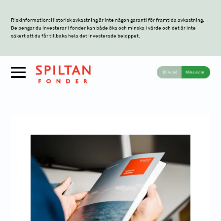
Riskinformation: Historisk avkastning är inte någon garanti för framtida avkastning.
De pengar du investerar i fonder kan både öka och minska i värde och det är inte
säkert att du får tillbaka hela det investerade beloppet.
Bli kund
Mina sidor