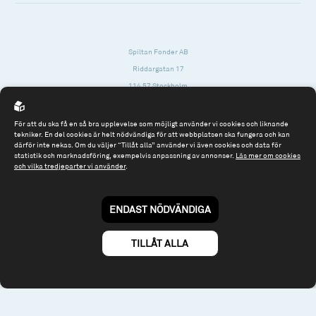
Spiltan Fonder AB
Riddargatan 17
114 57 Stockholm
Org.nr: 556614-2906
För att du ska få en så bra upplevelse som möjligt använder vi cookies och liknande
Tel: 08 - 545 813 40
tekniker. En del cookies är helt nödvändiga för att webbplatsen ska fungera och kan
därför inte nekas. Om du väljer “Tillåt alla” använder vi även cookies och data för
fonder@spiltanfonder.se
statistik och marknadsföring, exempelvis anpassning av annonser.
Läs mer om cookies
och vilka tredjeparter vi använder
.
Om webbplatsen & cookies
Risk och rådgivning
Till spiltan.se
ENDAST NÖDVÄNDIGA
© 2026 - Spiltan Fonder AB
By
Sphinxly
TILLÅT ALLA