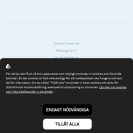
Spiltan Fonder AB
Riddargatan 17
114 57 Stockholm
Org.nr: 556614-2906
För att du ska få en så bra upplevelse som möjligt använder vi cookies och liknande
Tel: 08 - 545 813 40
tekniker. En del cookies är helt nödvändiga för att webbplatsen ska fungera och kan
därför inte nekas. Om du väljer “Tillåt alla” använder vi även cookies och data för
fonder@spiltanfonder.se
statistik och marknadsföring, exempelvis anpassning av annonser.
Läs mer om cookies
och vilka tredjeparter vi använder
.
Om webbplatsen & cookies
Risk och rådgivning
Till spiltan.se
ENDAST NÖDVÄNDIGA
© 2026 - Spiltan Fonder AB
By
Sphinxly
TILLÅT ALLA