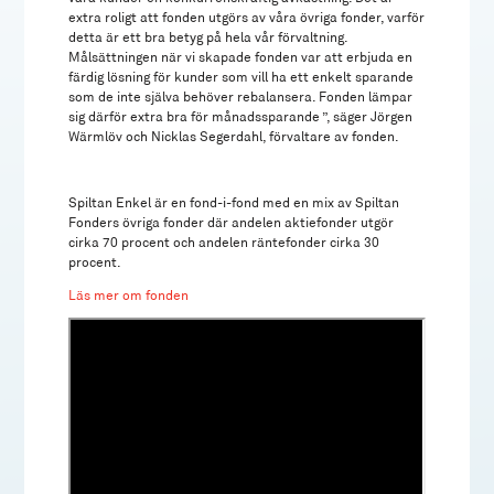
extra roligt att fonden utgörs av våra övriga fonder, varför
detta är ett bra betyg på hela vår förvaltning.
Målsättningen när vi skapade fonden var att erbjuda en
färdig lösning för kunder som vill ha ett enkelt sparande
som de inte själva behöver rebalansera. Fonden lämpar
sig därför extra bra för månadssparande ”, säger Jörgen
Wärmlöv och Nicklas Segerdahl, förvaltare av fonden.
Spiltan Enkel är en fond-i-fond med en mix av Spiltan
Fonders övriga fonder där andelen aktiefonder utgör
cirka 70 procent och andelen räntefonder cirka 30
procent.
Läs mer om fonden