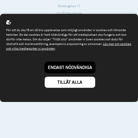
Riddargatan 17
114 57 Stockholm
Org.nr: 556614-2906
För att du ska få en så bra upplevelse som möjligt använder vi cookies och liknande
Tel: 08 - 545 813 40
tekniker. En del cookies är helt nödvändiga för att webbplatsen ska fungera och kan
därför inte nekas. Om du väljer “Tillåt alla” använder vi även cookies och data för
fonder@spiltanfonder.se
statistik och marknadsföring, exempelvis anpassning av annonser.
Läs mer om cookies
och vilka tredjeparter vi använder
.
Om webbplatsen & cookies
Risk och rådgivning
Till spiltan.se
ENDAST NÖDVÄNDIGA
© 2026 - Spiltan Fonder AB
By
Sphinxly
TILLÅT ALLA