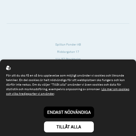
Spiltan Fonder AB
Riddargatan 17
114 57 Stockholm
Org.nr: 556614-2906
För att du ska få en så bra upplevelse som möjligt använder vi cookies och liknande
Tel: 08 - 545 813 40
tekniker. En del cookies är helt nödvändiga för att webbplatsen ska fungera och kan
därför inte nekas. Om du väljer “Tillåt alla” använder vi även cookies och data för
fonder@spiltanfonder.se
statistik och marknadsföring, exempelvis anpassning av annonser.
Läs mer om cookies
och vilka tredjeparter vi använder
.
Om webbplatsen & cookies
Risk och rådgivning
Till spiltan.se
ENDAST NÖDVÄNDIGA
© 2026 - Spiltan Fonder AB
By
Sphinxly
TILLÅT ALLA