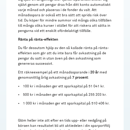
självt genom att pengar dras från ditt konto automatiskt
varje månad och placeras i de fonder du valt. Att
månadsspara är också ett bra sätt att sprida risk över
tid. Du köper för mindre summor vid många olika tillfällen
till många olika kurser i stället för att riskera att sätta in
pengarna vid ett enskilt ofördelaktigt tillfälle.
Ränta på ränta-effekten
Du får dessutom hjälp av den så kallade ränta på ränta-
effekten som gör att du inte bara får avkastning på de
pengar du satt in utan även på den avkastning som
genereras successivt.
Ett räkneexempel på ett månadssparande i
20 år
med
genomsnittlig årlig avkastning på
7 procent
:
•
100 kr i månaden ger ett sparkapital på 51 041 kr.
•
500 kr i månaden ger ett sparkapital på 255 203 kr.
•
1 000 kr i månaden ger ett sparkapital på 510 406 kr.
Glöm heller inte att efter en tids upp- eller nedgång på
börsen kan resultatet bli att aktiedelen i din sparportfölj