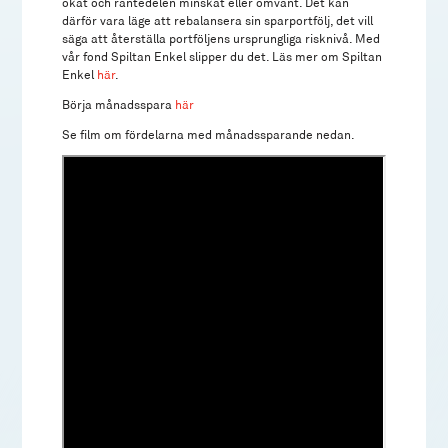
ökat och räntedelen minskat eller omvänt. Det kan
därför vara läge att rebalansera sin sparportfölj, det vill
säga att återställa portföljens ursprungliga risknivå. Med
vår fond Spiltan Enkel slipper du det. Läs mer om Spiltan
Enkel
här
.
Börja månadsspara
här
Se film om fördelarna med månadssparande nedan.