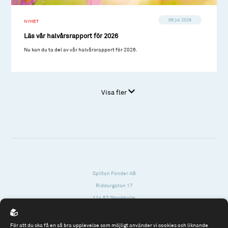
08 jul 2026
NYHET
Läs vår halvårsrapport för 2026
Nu kan du ta del av vår halvårsrapport för 2026.
Visa fler
Spiltan Fonder AB
Riddargatan 17
114 57 Stockholm
Org.nr: 556614-2906
För att du ska få en så bra upplevelse som möjligt använder vi cookies och liknande