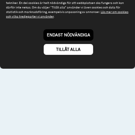
Tel: 08 - 545 813 40
tekniker. En del cookies är helt nödvändiga för att webbplatsen ska fungera och kan
därför inte nekas. Om du väljer “Tillåt alla” använder vi även cookies och data för
fonder@spiltanfonder.se
statistik och marknadsföring, exempelvis anpassning av annonser.
Läs mer om cookies
och vilka tredjeparter vi använder
.
Om webbplatsen & cookies
Risk och rådgivning
Till spiltan.se
ENDAST NÖDVÄNDIGA
© 2026 - Spiltan Fonder AB
By
Sphinxly
TILLÅT ALLA