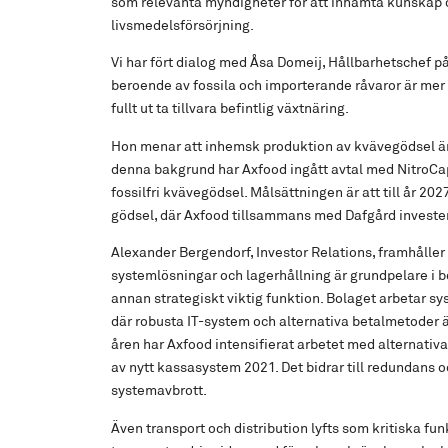
som relevanta myndigheter för att inhämta kunskap oc
livsmedelsförsörjning.
Vi har fört dialog med Åsa Domeij, Hållbarhetschef p
beroende av fossila och importerande råvaror är mer 
fullt ut ta tillvara befintlig växtnäring.
Hon menar att inhemsk produktion av kvävegödsel är 
denna bakgrund har Axfood ingått avtal med NitroCap
fossilfri kvävegödsel. Målsättningen är att till år 20
gödsel, där Axfood tillsammans med Dafgård investe
Alexander Bergendorf, Investor Relations, framhåller 
systemlösningar och lagerhållning är grundpelare i 
annan strategiskt viktig funktion. Bolaget arbetar sy
där robusta IT-system och alternativa betalmetoder 
åren har Axfood intensifierat arbetet med alternativ
av nytt kassasystem 2021. Det bidrar till redundans 
systemavbrott.
Även transport och distribution lyfts som kritiska f