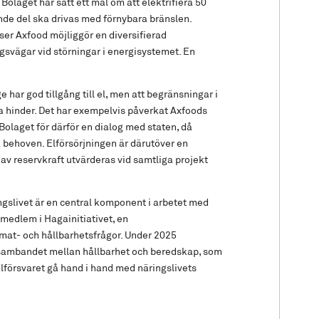
Bolaget har satt ett mål om att elektrifiera 50
nde del ska drivas med förnybara bränslen.
ser Axfood möjliggör en diversifierad
ngsvägar vid störningar i energisystemet. En
 har god tillgång till el, men att begränsningar i
sa hinder. Det har exempelvis påverkat Axfoods
. Bolaget för därför en dialog med staten, då
a behoven. Elförsörjningen är därutöver en
av reservkraft utvärderas vid samtliga projekt
ngslivet är en central komponent i arbetet med
medlem i Hagainitiativet, en
mat- och hållbarhetsfrågor. Under 2025
t sambandet mellan hållbarhet och beredskap, som
alförsvaret gå hand i hand med näringslivets