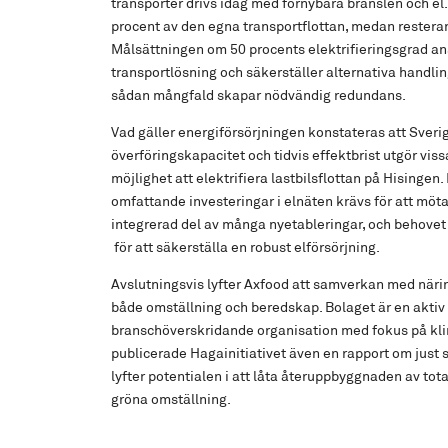
transporter drivs idag med förnybara bränslen och el. 
procent av den egna transportflottan, medan restera
Målsättningen om 50 procents elektrifieringsgrad an
transportlösning och säkerställer alternativa handli
sådan mångfald skapar nödvändig redundans.
Vad gäller energiförsörjningen konstateras att Sverige
överföringskapacitet och tidvis effektbrist utgör vis
möjlighet att elektrifiera lastbilsflottan på Hisingen
omfattande investeringar i elnäten krävs för att möt
integrerad del av många nyetableringar, och behovet 
för att säkerställa en robust elförsörjning.
Avslutningsvis lyfter Axfood att samverkan med näri
både omställning och beredskap. Bolaget är en aktiv 
branschöverskridande organisation med fokus på kli
publicerade Hagainitiativet även en rapport om jus
lyfter potentialen i att låta återuppbyggnaden av tot
gröna omställning.