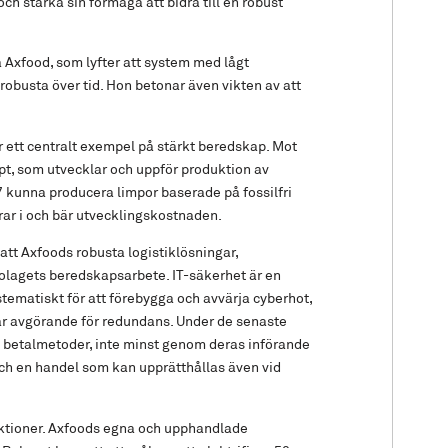
h stärka sin förmåga att bidra till en robust
å Axfood, som lyfter att system med lågt
robusta över tid. Hon betonar även vikten av att
ett centralt exempel på stärkt beredskap. Mot
t, som utvecklar och uppför produktion av
27 kunna producera limpor baserade på fossilfri
rar i och bär utvecklingskostnaden.
att Axfoods robusta logistiklösningar,
bolagets beredskapsarbete. IT-säkerhet är en
stematiskt för att förebygga och avvärja cyberhot,
är avgörande för redundans. Under de senaste
a betalmetoder, inte minst genom deras införande
och en handel som kan upprätthållas även vid
unktioner. Axfoods egna och upphandlade