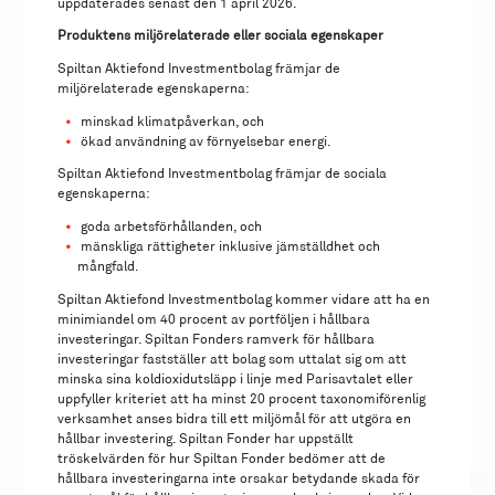
uppdaterades senast den 1 april 2026.
Produktens miljörelaterade eller sociala egenskaper
Spiltan Aktiefond Investmentbolag främjar de
miljörelaterade egenskaperna:
minskad klimatpåverkan, och
ökad användning av förnyelsebar energi.
Spiltan Aktiefond Investmentbolag främjar de sociala
egenskaperna:
goda arbetsförhållanden, och
mänskliga rättigheter inklusive jämställdhet och
mångfald.
Spiltan Aktiefond Investmentbolag kommer vidare att ha en
minimiandel om 40 procent av portföljen i hållbara
investeringar. Spiltan Fonders ramverk för hållbara
investeringar fastställer att bolag som uttalat sig om att
minska sina koldioxidutsläpp i linje med Parisavtalet eller
uppfyller kriteriet att ha minst 20 procent taxonomiförenlig
verksamhet anses bidra till ett miljömål för att utgöra en
hållbar investering. Spiltan Fonder har uppställt
tröskelvärden för hur Spiltan Fonder bedömer att de
hållbara investeringarna inte orsakar betydande skada för