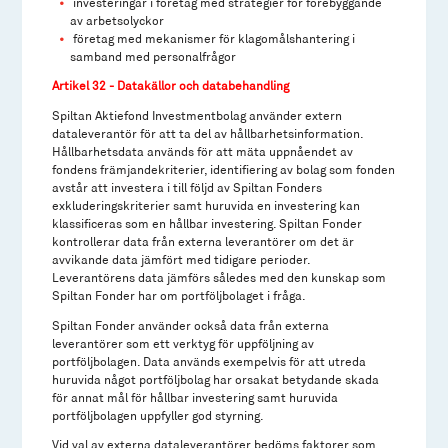
investeringar i företag med strategier för förebyggande
av arbetsolyckor
företag med mekanismer för klagomålshantering i
samband med personalfrågor
Artikel 32 - Datakällor och databehandling
Spiltan Aktiefond Investmentbolag använder extern
dataleverantör för att ta del av hållbarhetsinformation.
Hållbarhetsdata används för att mäta uppnåendet av
fondens främjandekriterier, identifiering av bolag som fonden
avstår att investera i till följd av Spiltan Fonders
exkluderingskriterier samt huruvida en investering kan
klassificeras som en hållbar investering. Spiltan Fonder
kontrollerar data från externa leverantörer om det är
avvikande data jämfört med tidigare perioder.
Leverantörens data jämförs således med den kunskap som
Spiltan Fonder har om portföljbolaget i fråga.
Spiltan Fonder använder också data från externa
leverantörer som ett verktyg för uppföljning av
portföljbolagen. Data används exempelvis för att utreda
huruvida något portföljbolag har orsakat betydande skada
för annat mål för hållbar investering samt huruvida
portföljbolagen uppfyller god styrning.
Vid val av externa dataleverantörer bedöms faktorer som