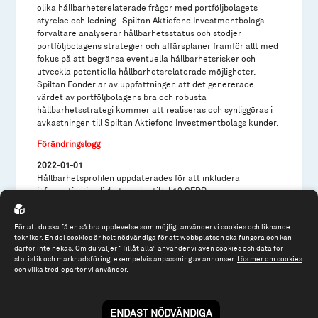
olika hållbarhetsrelaterade frågor med portföljbolagets
styrelse och ledning. Spiltan Aktiefond Investmentbolags
förvaltare analyserar hållbarhetsstatus och stödjer
portföljbolagens strategier och affärsplaner framför allt med
fokus på att begränsa eventuella hållbarhetsrisker och
utveckla potentiella hållbarhetsrelaterade möjligheter.
Spiltan Fonder är av uppfattningen att det genererade
värdet av portföljbolagens bra och robusta
hållbarhetsstrategi kommer att realiseras och synliggöras i
avkastningen till Spiltan Aktiefond Investmentbolags kunder.
Förändringslogg
2022-01-01
Hållbarhetsprofilen uppdaterades för att inkludera
information i enlighet med artikel 10 SFDR.
2023-01-01
Informationen uppdaterades enligt de tekniska
För att du ska få en så bra upplevelse som möjligt använder vi cookies och liknande
standarderna i SFDR.
tekniker. En del cookies är helt nödvändiga för att webbplatsen ska fungera och kan
därför inte nekas. Om du väljer “Tillåt alla” använder vi även cookies och data för
2023-04-06
statistik och marknadsföring, exempelvis anpassning av annonser.
Läs mer om cookies
och vilka tredjeparter vi använder
.
Informationen uppdaterades med mindre icke väsentliga
förtydliganden.
2024-04-10
ENDAST NÖDVÄNDIGA
Informationen uppdaterades för att linjera med fondens