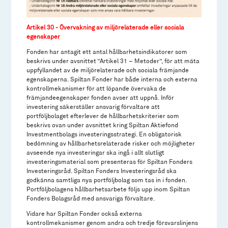
Artikel 30 - Övervakning av miljörelaterade eller sociala
egenskaper
Fonden har antagit ett antal hållbarhetsindikatorer som
beskrivs under avsnittet ”Artikel 31 – Metoder”, för att mäta
uppfyllandet av de miljörelaterade och sociala främjande
egenskaperna. Spiltan Fonder har både interna och externa
kontrollmekanismer för att löpande övervaka de
främjandeegenskaper fonden avser att uppnå. Inför
investering säkerställer ansvarig förvaltare att
portföljbolaget efterlever de hållbarhetskriterier som
beskrivs ovan under avsnittet kring Spiltan Aktiefond
Investmentbolags investeringsstrategi. En obligatorisk
bedömning av hållbarhetsrelaterade risker och möjligheter
avseende nya investeringar ska ingå i allt slutligt
investeringsmaterial som presenteras för Spiltan Fonders
Investeringsråd. Spiltan Fonders Investeringsråd ska
godkänna samtliga nya portföljbolag som tas in i fonden.
Portföljbolagens hållbarhetsarbete följs upp inom Spiltan
Fonders Bolagsråd med ansvariga förvaltare.
Vidare har Spiltan Fonder också externa
kontrollmekanismer genom andra och tredje försvarslinjens