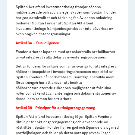
Spiltan Aktiefond Investmentbolag främjar sådana
miljörelaterade och sociala egenskaper som Spiltan Fonder
har god datakvalitet och täckning för. Av denna anledning
bedömer Spiltan Fonder att Spiltan Aktiefond
Investmentbolags främjandeegenskaper inte påverkas av
ovan angivna databegränsningar.
Artikel 34 – Due-diligence
Fonden arbetar löpande med att säkerställa att hållbarhet
är väl integrerat i alla delar av investeringsprocessen.
Det är fondens förvaltare som är ansvariga för att integrera
hållbarhetsaspekter i investeringsprocessen med stöd av
Spiltan Fonders hållbarhetsteam. Samtliga anställda inom
förvaltningen har ett ansvar att beakta
hållbarhetsrelaterade risker och möjligheter utifrån sina
roller och säkerställa hanteringen och dokumentationen av
dessa inom ramen för sitt arbete.
Artikel 35 - Principer för aktieägarengagemang
Spiltan Aktiefond Investmentbolag följer Spiltan Fonders
riktlinjer för aktieägarengagemang och användande av
rösträtter. Spiltan Fonder har en god och löpande dialog med
portföljbolagen och följer på detta sätt upp utvecklingen i