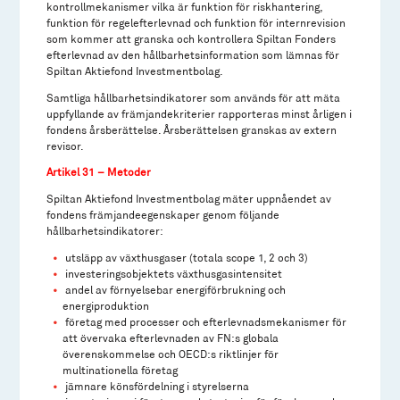
kontrollmekanismer vilka är funktion för riskhantering,
funktion för regelefterlevnad och funktion för internrevision
som kommer att granska och kontrollera Spiltan Fonders
efterlevnad av den hållbarhetsinformation som lämnas för
Spiltan Aktiefond Investmentbolag.
Samtliga hållbarhetsindikatorer som används för att mäta
uppfyllande av främjandekriterier rapporteras minst årligen i
fondens årsberättelse. Årsberättelsen granskas av extern
revisor.
Artikel 31 – Metoder
Spiltan Aktiefond Investmentbolag mäter uppnåendet av
fondens främjandeegenskaper genom följande
hållbarhetsindikatorer:
utsläpp av växthusgaser (totala scope 1, 2 och 3)
investeringsobjektets växthusgasintensitet
andel av förnyelsebar energiförbrukning och
energiproduktion
företag med processer och efterlevnadsmekanismer för
att övervaka efterlevnaden av FN:s globala
överenskommelse och OECD:s riktlinjer för
multinationella företag
jämnare könsfördelning i styrelserna