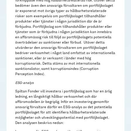
förknippade med hög hållbarhetsrelaterad risk. Utöver detta
bedömer även den ansvariga förvaltaren om portföljbolaget
är exponerat mot övriga typer av hållbarhetsrelaterade
risker som exempelvis om portföljbolaget tillhandhåller
produkter eller tjänster i någon jurisdiktion där de är
förbjudna. Portföljbolag som tillhandahåller produkter eller
tjänster som är förbjudna i någon jurisdiktion kan innebära
en affärsmässig risk till följd av portföljbolagets potentiella
överträdelser av sanktioner eller förbud. Utöver detta
utvärderar den ansvariga förvaltaren om portföljbolaget
bedriver verksamhet i något land omfattat av internationella
sanktioner, eller är verksamt i länder med hög
korruptionsrisk. Detta stäms av mot internationella
sanktionslistor, samt korruptionsindex (Corruption
Perception Index).
ESG-analys
Spiltan Fonder vill investera i portföljbolag som har en ärlig
ledning, en långsiktigt hållbar verksamhet och där
affärsmodellen är begriplig. Inför en investering genomför
ansvarig förvaltare därför en ESG-analys av det potentiella
portföljbolaget för att identifiera hållbarhetsrelaterade
möjligheter och utvecklingspotential med portföljbolaget.
Den analysen beskrivs nedan: