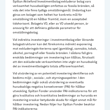
Spiltan Aktiefond Investmentbolag exkluderar bolag vars
verksamhet huvudsakligen omfattas av fossila bränslen, så
vida det inte finns tydliga omställningsmål. Undantag kan
göras om bolaget som helhet har konkreta mål för
omställning till en hållbar framtid, inom en acceptabel
tidshorisont. Bolagets VD, eller av VD utsedd person, är
ansvarig för att definiera gällande parametrar för
omställningsbolag.
Vid indirekta investeringar i investmentbolag eller liknande
bolagsstrukturer kan det förekomma indirekt exponering
mot exkluderingskriterierna spel (gambling), cannabis, tobak,
alkohol, pornografi eller fossila bränslen. I sådana fall görs
enskilda bedömningar om investering kan tillåtas, förutsatt
att den exkluderade verksamheten inte utgör en huvudsaklig
del av investmentbolagets totala affärsverksamhet.
Vid utvärdering av en potentiell investering identifieras och
bedöms miljö-, sociala-, och styrningsaspekter. I den
bedömningen ingår också utvärdering av eventuella
huvudsakliga negativa konsekvenser (PAI) för hållbar
utveckling. Spiltan Fonder använder PAI-indikatorerna för att
göra kvalitativa och kvantitativa bedömningar av huruvida en
investering orsakar betydande skada för något annat mål för
hållbar investering. Nedan följer hur Spiltan Fonder beaktar
PAI-indikatorerna: