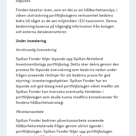
tidpunkt.
Fonden beaktar även, som en del av sin hållbarhetsanalys, i
vilken utsträckning portföljbolagens verksamhet bedöms
bidra till något av de sex miljömålen i EU-taxonomin. Denna
bedömning baseras på tillgänglig information från bolagen
och externa dataleverantörer.
Under investering
Kontinuerlig övervakning
Spiltan Fonder följer löpande upp Spiltan Aktiefond
Investmentbolags portföljbolag. Detta sker delvis genom den
process för löpande övervakning som beskrivs nedan under
frågan avseende riktlinjer för att bedöma praxis för god
styrning i investeringsobjekten. Spiltan Fonder har en
löpande och god dialog med portföljbolagen vilket medför att
Spiltan Fonder kan övervaka eventuella händelser i
portföljbolagen som skulle kunna medföra konsekvenser för
fondens hållbarhetsstrategi.
Påverkansarbete
Spiltan Fonder bedriver påverkansarbete avseende
hållbarhetsrelaterade frågor genom aktivt ägande i
portföljbolagen. Spiltan Fonder följer upp portföljbolagen