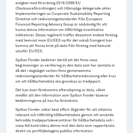
enlighet med förordning 2019/2088/EU
(Disclosureförordningen) och tillämpliga delegerade akter.
Implementeringen av Corporate Sustainability Reporting
Directive och redovisningsstandarder från European
Financial Reporting Advisory Group är nödvändig för att
kunna lämna information om tillförlitliga kvantitativa
indikatorer. Dessa regelverk träffar dessutom endast företag
med hemvist inom EU/EES varför det också framgent kan
komma att finnas brist på data från företag med hemvist
utanför EU/EES.
Spiltan Fonder bedömer därtill att det finns vissa
begränsningar av verifiering av den data som har samlats in
då det i dagsläget varken finns gemensamma
redovisningsstandarder för hållbarhetsredovisning eller krav
om att hållbarhetsdata ska granskas av tredjepart.
Det kan även förekomma eftersläpning av data, vilket
medför att den information som Spiltan Fonder baserar
bedömningarna på kan ha förändrats.
Spiltan Fonder vidtar best effort-åtgärder för att inhämta
relevant och tillförlitlig hållbarhetsdata genom att använda
betrodda tredjepartsleverantörer för hållbarhetsdata och i
vissa fall kontrollera denna mot den data som rapporterats
direkt via portföljbolagens publika information.