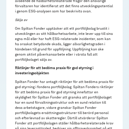
avseende de hållbarhetsrelaterade frågor den ansvarige
förvaltaren har identifierat att det finns utvecklingspotential
i genom ESG-analysen som har beskrivits ovan.
Sälja av
Om Spiltan Fonder upptäcker att ett portföljbolag brustit i
utvecklingen av sitt hållbarhetsarbete, inte lever upp till sina
egna mål eller har haft ESG-relaterade incidenter, som kan
ha orsakat betydande skada, ligger allvarlighetsgraden i
händelsen till grund för uppföljning. Uppföljning kan ske
genom aktivt påverkansarbete eller i värsta fall att
portföljbolaget säljs av.
Riktlinjer för att bedöma praxis för god styrning i
investeringsobjekten
Spiltan Fonder har antagit riktlinjer för att bedöma praxis för
god styrning i fondens portföljbolag. Spiltan Fonders riktlinjer
för att bedöma praxis för god styrning innefattar en
skyldighet för Spiltan Fonder att granska att portföljbolaget
har en sund förvaltningsstruktur och en sund relation till
dess arbetstagare, vidare granskar Spiltan Fonder
portföljbolagets ersättningsstrukturer till berörd personal
och efterlevnad av skatteregler. Därtill utvärderar Spiltan
Fonder att portföljbolagen ställer hållbarhetsrelaterade krav
på sina leverantörsled, bedriver sin affärsverksamhet på ett