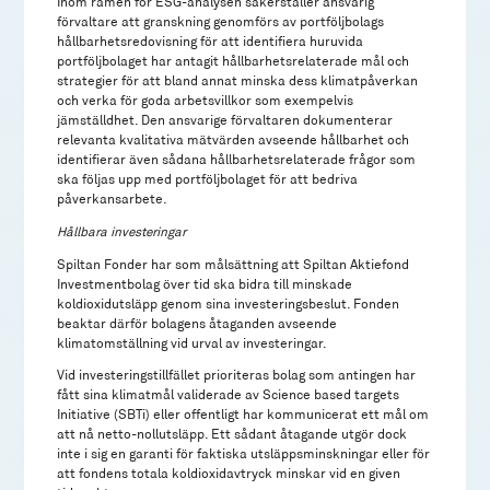
Inom ramen för ESG-analysen säkerställer ansvarig
förvaltare att granskning genomförs av portföljbolags
hållbarhetsredovisning för att identifiera huruvida
portföljbolaget har antagit hållbarhetsrelaterade mål och
strategier för att bland annat minska dess klimatpåverkan
och verka för goda arbetsvillkor som exempelvis
jämställdhet. Den ansvarige förvaltaren dokumenterar
relevanta kvalitativa mätvärden avseende hållbarhet och
identifierar även sådana hållbarhetsrelaterade frågor som
ska följas upp med portföljbolaget för att bedriva
påverkansarbete.
Hållbara investeringar
Spiltan Fonder har som målsättning att Spiltan Aktiefond
Investmentbolag över tid ska bidra till minskade
koldioxidutsläpp genom sina investeringsbeslut. Fonden
beaktar därför bolagens åtaganden avseende
klimatomställning vid urval av investeringar.
Vid investeringstillfället prioriteras bolag som antingen har
fått sina klimatmål validerade av Science based targets
Initiative (SBTi) eller offentligt har kommunicerat ett mål om
att nå netto-nollutsläpp. Ett sådant åtagande utgör dock
inte i sig en garanti för faktiska utsläppsminskningar eller för
att fondens totala koldioxidavtryck minskar vid en given