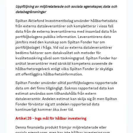
Uppföljning av miljörelaterade och sociala egenskaper, data och
databegränsningar
Spiltan Aktiefond Investmentbolag använder hållbarhetsdata
från externa dataleverantörer och kompletterar i vissa fall
data från de externa leverantörerna med insamlad data från
portföljbolagens publika information. Leverantörens data
jämförs med den kunskap som Spiltan Fonder har om
portföljbolaget i fråga. Vid val av externa dataleverantörer
bedöms faktorer som datakvalitet och metoder för
kvalitetssäkring såväl som täckningsgrad. Spiltan Fonder har
anlitat leverantörer med särskild kompetens avseende de
hållbarhetsregelverk enligt vilka Spiltan Fonder är skyldiga
att offentliggöra hållbarhetsinformation.
Spiltan Fonder använder alltid portföljbolagens rapporterade
data om det finns tillgängligt. Saknas rapporterad data kan
estimat användas som tillhandahålls från extern
dataleverantör. Andelen estimat kan skilja sig åt men Spiltan
Fonder förväntar sig att andelen rapporterad data
kontinuerligt kommer öka över tid.
Artikel 26 - Inga mål för hållbar investering
Denna finansiella produkt främjar miljörelaterade eller
sociala egenskaper, men har inte hållbar investering som