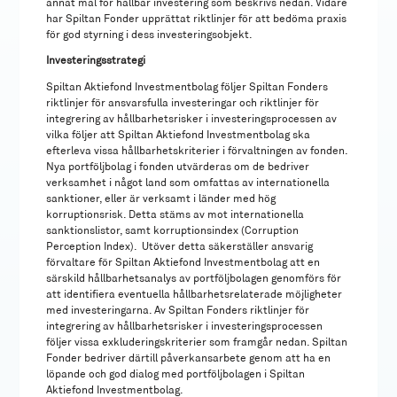
annat mål för hållbar investering som beskrivs nedan. Vidare
har Spiltan Fonder upprättat riktlinjer för att bedöma praxis
för god styrning i dess investeringsobjekt.
Investeringsstrategi
Spiltan Aktiefond Investmentbolag följer Spiltan Fonders
riktlinjer för ansvarsfulla investeringar och riktlinjer för
integrering av hållbarhetsrisker i investeringsprocessen av
vilka följer att Spiltan Aktiefond Investmentbolag ska
efterleva vissa hållbarhetskriterier i förvaltningen av fonden.
Nya portföljbolag i fonden utvärderas om de bedriver
verksamhet i något land som omfattas av internationella
sanktioner, eller är verksamt i länder med hög
korruptionsrisk. Detta stäms av mot internationella
sanktionslistor, samt korruptionsindex (Corruption
Perception Index). Utöver detta säkerställer ansvarig
förvaltare för Spiltan Aktiefond Investmentbolag att en
särskild hållbarhetsanalys av portföljbolagen genomförs för
att identifiera eventuella hållbarhetsrelaterade möjligheter
med investeringarna. Av Spiltan Fonders riktlinjer för
integrering av hållbarhetsrisker i investeringsprocessen
följer vissa exkluderingskriterier som framgår nedan. Spiltan
Fonder bedriver därtill påverkansarbete genom att ha en
löpande och god dialog med portföljbolagen i Spiltan
Aktiefond Investmentbolag.