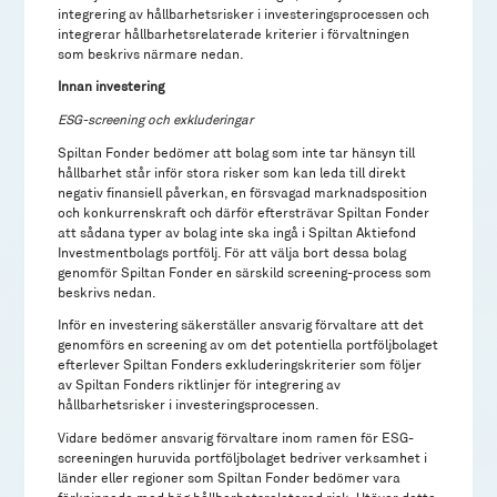
integrering av hållbarhetsrisker i investeringsprocessen och
integrerar hållbarhetsrelaterade kriterier i förvaltningen
som beskrivs närmare nedan.
Innan investering
ESG-screening och exkluderingar
Spiltan Fonder bedömer att bolag som inte tar hänsyn till
hållbarhet står inför stora risker som kan leda till direkt
negativ finansiell påverkan, en försvagad marknadsposition
och konkurrenskraft och därför eftersträvar Spiltan Fonder
att sådana typer av bolag inte ska ingå i Spiltan Aktiefond
Investmentbolags portfölj. För att välja bort dessa bolag
genomför Spiltan Fonder en särskild screening-process som
beskrivs nedan.
Inför en investering säkerställer ansvarig förvaltare att det
genomförs en screening av om det potentiella portföljbolaget
efterlever Spiltan Fonders exkluderingskriterier som följer
av Spiltan Fonders riktlinjer för integrering av
hållbarhetsrisker i investeringsprocessen.
Vidare bedömer ansvarig förvaltare inom ramen för ESG-
screeningen huruvida portföljbolaget bedriver verksamhet i
länder eller regioner som Spiltan Fonder bedömer vara