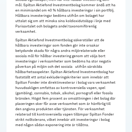
mål. Spiltan Aktiefond Investmentbolag kommer ändå att ha
en minimiandel om 40 % hållbara investeringar i sin portfölj.
Hållbara investeringar bedöms utifrån om bolaget har
uttalat sig om att minska sina koldioxidutsläpp i linje med
Parisavtalet och bolagets andel taxonomiförenlig
verksamhet.
Spiltan Aktiefond Investmentbolag säkerställer att de
hållbara investeringar som fonden gör inte orsakar
betydande skada för några andra miljörelaterade eller
sociala mål för hållbar investering genom att välja bort
investeringar i verksamheter som bedöms ha stor negativ
påverkan på miljön och det sociala utifrån särskilda
hållbarhetsaspekter. Spiltan Aktiefond Investmentbolag har
fastställt ett antal exkluderingskriterier som innebär att
Spiltan Fonder inte direktinvesterar i bolag vars verksamhet
huvudsakligen omfattas av kontroversiella vapen, spel
(gambling), cannabis, tobak, alkohol, pornografi eller fossila
bränslen. Högst fem procent av omsättningen i det bolag där
placeringen sker får avse verksamhet som är hänförlig till
den angivna produkten eller tjänsten. För verksamhet
relaterad till kontroversiella vapen tillämpar Spiltan Fonder
strikt nolltolerans, vilket innebär att investeringar i bolag
med någon sådan exponering inte är tillåtna.