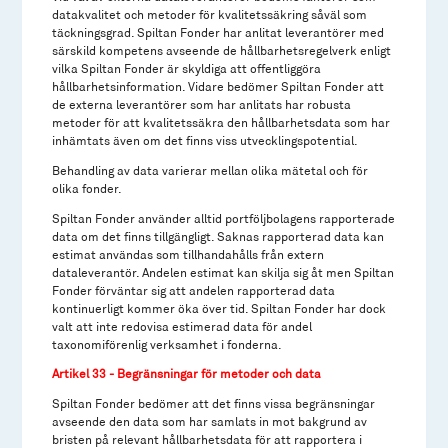
datakvalitet och metoder för kvalitetssäkring såväl som
täckningsgrad. Spiltan Fonder har anlitat leverantörer med
särskild kompetens avseende de hållbarhetsregelverk enligt
vilka Spiltan Fonder är skyldiga att offentliggöra
hållbarhetsinformation. Vidare bedömer Spiltan Fonder att
de externa leverantörer som har anlitats har robusta
metoder för att kvalitetssäkra den hållbarhetsdata som har
inhämtats även om det finns viss utvecklingspotential.
Behandling av data varierar mellan olika mätetal och för
olika fonder.
Spiltan Fonder använder alltid portföljbolagens rapporterade
data om det finns tillgängligt. Saknas rapporterad data kan
estimat användas som tillhandahålls från extern
dataleverantör. Andelen estimat kan skilja sig åt men Spiltan
Fonder förväntar sig att andelen rapporterad data
kontinuerligt kommer öka över tid. Spiltan Fonder har dock
valt att inte redovisa estimerad data för andel
taxonomiförenlig verksamhet i fonderna.
Artikel 33 - Begränsningar för metoder och data
Spiltan Fonder bedömer att det finns vissa begränsningar
avseende den data som har samlats in mot bakgrund av
bristen på relevant hållbarhetsdata för att rapportera i