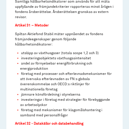
Samtliga hållbarhetsindikatorer som används för att mäta
uppfyllande av främjandekriterier rapporteras minst årligen i
fondens årsberättelse. Årsberättelsen granskas av extern
revisor.
Artikel 31 – Metoder
Spiltan Aktiefond Stabil mäter uppnåendet av fondens
främjandeegenskaper genom följande
hållbarhetsindikatorer:
utsläpp av växthusgaser (totala scope 1,2 och 3)
investeringsobjektets växthusgasintensitet
andel av förnyelsebar energiförbrukning och
energiproduktion
företag med processer och efterlevnadsmekanismer för
att övervaka efterlevnaden av FN:s globala
överenskommelse och OECD:s riktlinjer för
multinationella företag
jämnare könsfördelning i styrelserna
investeringar i företag med strategier för förebyggande
av arbetsolyckor
företag med mekanismer för klagomålshantering i
samband med personalfrågor
Artikel 32 - Datakällor och databehandling