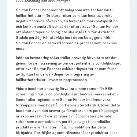
ESG-screening och exkluderingar
Spiltan Fonder bedömer att bolag som inte tar hänsyn till
hållbarhet står inför stora risker som kan leda till direkt
negativ finansiell påverkan, en försvagad marknadsposition
och konkurrenskraft och därför eftersträvar Spiltan Fonder
att sådana typer av bolag inte ska ingå i Spiltan Aktiefond
Stabils portfölj. För att välja bort dessa bolag genomför
Spiltan Fonder en särskild screening-process som beskrivs
nedan.
Inför en investering säkerställer ansvarig förvaltare att det
genomförs en screening av om det potentiella portföljbolaget
efterlever Spiltan Fonders exkluderingskriterier som följer
av Spiltan Fonders riktlinjer för integrering av
hållbarhetsrisker i investeringsprocessen.
Vidare bedömer ansvarig förvaltare inom ramen för ESG-
screeningen huruvida portföljbolaget bedriver verksamhet i
länder eller regioner som Spiltan Fonder bedömer vara
förknippade med hög hållbarhetsrelaterad risk. Utöver detta
bedömer även den ansvariga förvaltaren om portföljbolaget
är exponerat mot övriga typer av hållbarhetsrelaterade
risker som exempelvis om portföljbolaget tillhandhåller
produkter eller tjänster i någon jurisdiktion där de är
förbjudna. Portföljbolag som tillhandahåller produkter eller