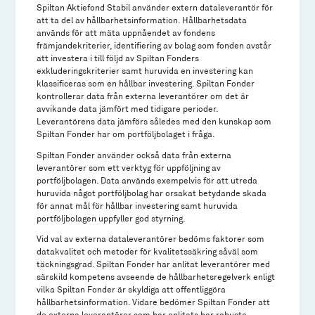
Spiltan Aktiefond Stabil använder extern dataleverantör för
att ta del av hållbarhetsinformation. Hållbarhetsdata
används för att mäta uppnåendet av fondens
främjandekriterier, identifiering av bolag som fonden avstår
att investera i till följd av Spiltan Fonders
exkluderingskriterier samt huruvida en investering kan
klassificeras som en hållbar investering. Spiltan Fonder
kontrollerar data från externa leverantörer om det är
avvikande data jämfört med tidigare perioder.
Leverantörens data jämförs således med den kunskap som
Spiltan Fonder har om portföljbolaget i fråga.
Spiltan Fonder använder också data från externa
leverantörer som ett verktyg för uppföljning av
portföljbolagen. Data används exempelvis för att utreda
huruvida något portföljbolag har orsakat betydande skada
för annat mål för hållbar investering samt huruvida
portföljbolagen uppfyller god styrning.
Vid val av externa dataleverantörer bedöms faktorer som
datakvalitet och metoder för kvalitetssäkring såväl som
täckningsgrad. Spiltan Fonder har anlitat leverantörer med
särskild kompetens avseende de hållbarhetsregelverk enligt
vilka Spiltan Fonder är skyldiga att offentliggöra
hållbarhetsinformation. Vidare bedömer Spiltan Fonder att
de externa leverantörer som har anlitats har robusta