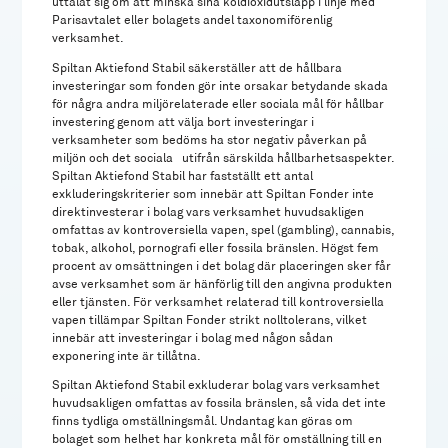
uttalat sig om att minska sina koldioxidutsläpp i linje med
Parisavtalet eller bolagets andel taxonomiförenlig
verksamhet.
Spiltan Aktiefond Stabil säkerställer att de hållbara
investeringar som fonden gör inte orsakar betydande skada
för några andra miljörelaterade eller sociala mål för hållbar
investering genom att välja bort investeringar i
verksamheter som bedöms ha stor negativ påverkan på
miljön och det sociala utifrån särskilda hållbarhetsaspekter.
Spiltan Aktiefond Stabil har fastställt ett antal
exkluderingskriterier som innebär att Spiltan Fonder inte
direktinvesterar i bolag vars verksamhet huvudsakligen
omfattas av kontroversiella vapen, spel (gambling), cannabis,
tobak, alkohol, pornografi eller fossila bränslen. Högst fem
procent av omsättningen i det bolag där placeringen sker får
avse verksamhet som är hänförlig till den angivna produkten
eller tjänsten. För verksamhet relaterad till kontroversiella
vapen tillämpar Spiltan Fonder strikt nolltolerans, vilket
innebär att investeringar i bolag med någon sådan
exponering inte är tillåtna.
Spiltan Aktiefond Stabil exkluderar bolag vars verksamhet
huvudsakligen omfattas av fossila bränslen, så vida det inte
finns tydliga omställningsmål. Undantag kan göras om
bolaget som helhet har konkreta mål för omställning till en