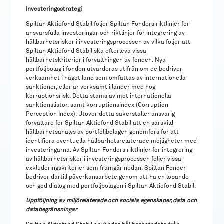
Investeringsstrategi
Spiltan Aktiefond Stabil följer Spiltan Fonders riktlinjer för
ansvarsfulla investeringar och riktlinjer för integrering av
hållbarhetsrisker i investeringsprocessen av vilka följer att
Spiltan Aktiefond Stabil ska efterleva vissa
hållbarhetskriterier i förvaltningen av fonden. Nya
portföljbolag i fonden utvärderas utifrån om de bedriver
verksamhet i något land som omfattas av internationella
sanktioner, eller är verksamt i länder med hög
korruptionsrisk. Detta stäms av mot internationella
sanktionslistor, samt korruptionsindex (Corruption
Perception Index). Utöver detta säkerställer ansvarig
förvaltare för Spiltan Aktiefond Stabil att en särskild
hållbarhetsanalys av portföljbolagen genomförs för att
identifiera eventuella hållbarhetsrelaterade möjligheter med
investeringarna. Av Spiltan Fonders riktlinjer för integrering
av hållbarhetsrisker i investeringsprocessen följer vissa
exkluderingskriterier som framgår nedan. Spiltan Fonder
bedriver därtill påverkansarbete genom att ha en löpande
och god dialog med portföljbolagen i Spiltan Aktiefond Stabil.
Uppföljning av miljörelaterade och sociala egenskaper, data och
databegränsningar