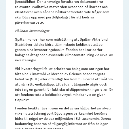
jämställdhet. Den ansvarige förvaltaren dokumenterar
relevanta kvalitativa mätvärden avseende hållbarhet och
identifierar även sådana hållbarhetsrelaterade frågor som
ska följas upp med portföljbolaget för att bedriva
påverkansarbete.
Hållbara investeringar
Spiltan Fonder har som målsättning att Spiltan Aktiefond
Stabil över tid ska bidra till minskade koldioxidutsläpp
genom sina investeringsbeslut. Fonden beaktar därför
bolagens åtaganden avseende klimatomställning vid urval av
investeringar.
Vid investeringstillfället prioriteras bolag som antingen har
fått sina klimatmål validerade av Science based targets
Initiative (SBTi) eller offentligt har kommunicerat ett mål om
att nå netto-nollutsläpp. Ett sådant åtagande utgör dock
inte i sig en garanti för faktiska utsläppsminskningar eller för
att fondens totala koldioxidavtryck minskar vid en given
tidpunkt.
Fonden beaktar även, som en del av sin hållbarhetsanalys, i
vilken utsträckning portföljbolagens verksamhet bedöms
bidra till något av de sex miljömålen i EU-taxonomin. Denna
bedömning baseras på tillgänglig information från bolagen
och externa dataleverantörer.