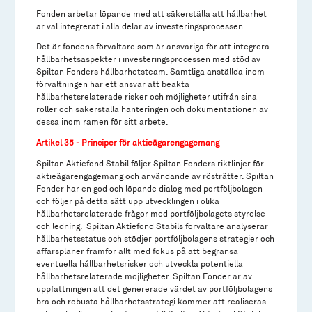
Fonden arbetar löpande med att säkerställa att hållbarhet
är väl integrerat i alla delar av investeringsprocessen.
Det är fondens förvaltare som är ansvariga för att integrera
hållbarhetsaspekter i investeringsprocessen med stöd av
Spiltan Fonders hållbarhetsteam. Samtliga anställda inom
förvaltningen har ett ansvar att beakta
hållbarhetsrelaterade risker och möjligheter utifrån sina
roller och säkerställa hanteringen och dokumentationen av
dessa inom ramen för sitt arbete.
Artikel 35 - Principer för aktieägarengagemang
Spiltan Aktiefond Stabil följer Spiltan Fonders riktlinjer för
aktieägarengagemang och användande av rösträtter. Spiltan
Fonder har en god och löpande dialog med portföljbolagen
och följer på detta sätt upp utvecklingen i olika
hållbarhetsrelaterade frågor med portföljbolagets styrelse
och ledning. Spiltan Aktiefond Stabils förvaltare analyserar
hållbarhetsstatus och stödjer portföljbolagens strategier och
affärsplaner framför allt med fokus på att begränsa
eventuella hållbarhetsrisker och utveckla potentiella
hållbarhetsrelaterade möjligheter. Spiltan Fonder är av
uppfattningen att det genererade värdet av portföljbolagens
bra och robusta hållbarhetsstrategi kommer att realiseras