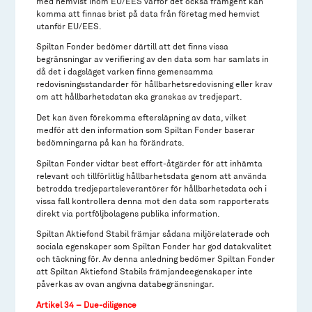
med hemvist inom EU/EES varför det också framgent kan
komma att finnas brist på data från företag med hemvist
utanför EU/EES.
Spiltan Fonder bedömer därtill att det finns vissa
begränsningar av verifiering av den data som har samlats in
då det i dagsläget varken finns gemensamma
redovisningsstandarder för hållbarhetsredovisning eller krav
om att hållbarhetsdatan ska granskas av tredjepart.
Det kan även förekomma eftersläpning av data, vilket
medför att den information som Spiltan Fonder baserar
bedömningarna på kan ha förändrats.
Spiltan Fonder vidtar best effort-åtgärder för att inhämta
relevant och tillförlitlig hållbarhetsdata genom att använda
betrodda tredjepartsleverantörer för hållbarhetsdata och i
vissa fall kontrollera denna mot den data som rapporterats
direkt via portföljbolagens publika information.
Spiltan Aktiefond Stabil främjar sådana miljörelaterade och
sociala egenskaper som Spiltan Fonder har god datakvalitet
och täckning för. Av denna anledning bedömer Spiltan Fonder
att Spiltan Aktiefond Stabils främjandeegenskaper inte
påverkas av ovan angivna databegränsningar.
Artikel 34 – Due-diligence