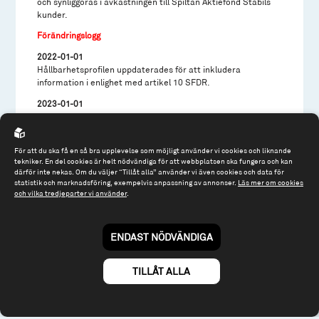
och synliggöras i avkastningen till Spiltan Aktiefond Stabils
kunder.
Förändringslogg
2022-01-01
Hållbarhetsprofilen uppdaterades för att inkludera
information i enlighet med artikel 10 SFDR.
2023-01-01
Informationen uppdaterades enligt de tekniska
standarderna i SFDR.
2023-04-06
För att du ska få en så bra upplevelse som möjligt använder vi cookies och liknande
tekniker. En del cookies är helt nödvändiga för att webbplatsen ska fungera och kan
Informationen uppdaterades med mindre icke väsentliga
därför inte nekas. Om du väljer “Tillåt alla” använder vi även cookies och data för
förtydliganden.
statistik och marknadsföring, exempelvis anpassning av annonser.
Läs mer om cookies
och vilka tredjeparter vi använder
.
2024-04-10
Informationen uppdaterades för att linjera med fondens
uppdaterade åtagande om minimiandel hållbara
ENDAST NÖDVÄNDIGA
investeringar samt för att förtydliga beaktande av negativa
konsekvenser för hållbar utveckling.
2025-01-14
TILLÅT ALLA
Informationen uppdaterades i linje med Spiltan Fonders
uppdaterade ramverk för hållbara investeringar.
2026-02-04