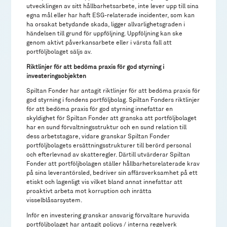
utvecklingen av sitt hållbarhetsarbete, inte lever upp till sina
egna mål eller har haft ESG-relaterade incidenter, som kan
ha orsakat betydande skada, ligger allvarlighetsgraden i
händelsen till grund för uppföljning. Uppföljning kan ske
genom aktivt påverkansarbete eller i värsta fall att
portföljbolaget säljs av.
Riktlinjer för att bedöma praxis för god styrning i
investeringsobjekten
Spiltan Fonder har antagit riktlinjer för att bedöma praxis för
god styrning i fondens portföljbolag. Spiltan Fonders riktlinjer
för att bedöma praxis för god styrning innefattar en
skyldighet för Spiltan Fonder att granska att portföljbolaget
har en sund förvaltningsstruktur och en sund relation till
dess arbetstagare, vidare granskar Spiltan Fonder
portföljbolagets ersättningsstrukturer till berörd personal
och efterlevnad av skatteregler. Därtill utvärderar Spiltan
Fonder att portföljbolagen ställer hållbarhetsrelaterade krav
på sina leverantörsled, bedriver sin affärsverksamhet på ett
etiskt och lagenligt vis vilket bland annat innefattar att
proaktivt arbeta mot korruption och inrätta
visselblåsarsystem.
Inför en investering granskar ansvarig förvaltare huruvida
portföljbolaget har antagit policys / interna regelverk