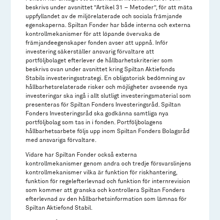
beskrivs under avsnittet ”Artikel 31 – Metoder”, för att mäta
uppfyllandet av de miljörelaterade och sociala främjande
egenskaperna. Spiltan Fonder har både interna och externa
kontrollmekanismer för att löpande övervaka de
främjandeegenskaper fonden avser att uppnå. Inför
investering säkerställer ansvarig förvaltare att
portföljbolaget efterlever de hållbarhetskriterier som
beskrivs ovan under avsnittet kring Spiltan Aktiefonds
Stabils investeringsstrategi. En obligatorisk bedömning av
hållbarhetsrelaterade risker och möjligheter avseende nya
investeringar ska ingå i allt slutligt investeringsmaterial som
presenteras för Spiltan Fonders Investeringsråd. Spiltan
Fonders Investeringsråd ska godkänna samtliga nya
portföljbolag som tas in i fonden. Portföljbolagens
hållbarhetsarbete följs upp inom Spiltan Fonders Bolagsråd
med ansvariga förvaltare.
Vidare har Spiltan Fonder också externa
kontrollmekanismer genom andra och tredje försvarslinjens
kontrollmekanismer vilka är funktion för riskhantering,
funktion för regelefterlevnad och funktion för internrevision
som kommer att granska och kontrollera Spiltan Fonders
efterlevnad av den hållbarhetsinformation som lämnas för
Spiltan Aktiefond Stabil.