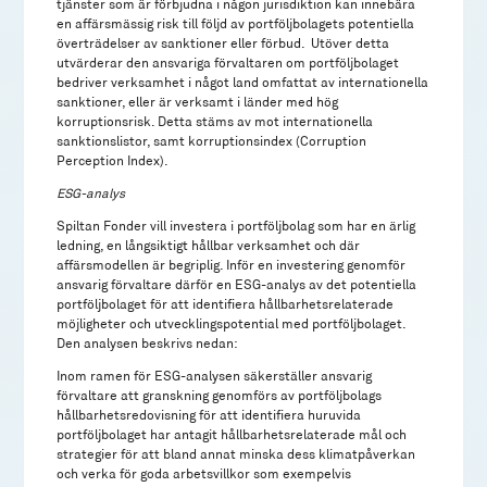
tjänster som är förbjudna i någon jurisdiktion kan innebära
en affärsmässig risk till följd av portföljbolagets potentiella
överträdelser av sanktioner eller förbud. Utöver detta
utvärderar den ansvariga förvaltaren om portföljbolaget
bedriver verksamhet i något land omfattat av internationella
sanktioner, eller är verksamt i länder med hög
korruptionsrisk. Detta stäms av mot internationella
sanktionslistor, samt korruptionsindex (Corruption
Perception Index).
ESG-analys
Spiltan Fonder vill investera i portföljbolag som har en ärlig
ledning, en långsiktigt hållbar verksamhet och där
affärsmodellen är begriplig. Inför en investering genomför
ansvarig förvaltare därför en ESG-analys av det potentiella
portföljbolaget för att identifiera hållbarhetsrelaterade
möjligheter och utvecklingspotential med portföljbolaget.
Den analysen beskrivs nedan:
Inom ramen för ESG-analysen säkerställer ansvarig
förvaltare att granskning genomförs av portföljbolags
hållbarhetsredovisning för att identifiera huruvida
portföljbolaget har antagit hållbarhetsrelaterade mål och
strategier för att bland annat minska dess klimatpåverkan
och verka för goda arbetsvillkor som exempelvis