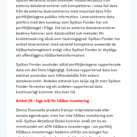
Spiltan Aktiefond Stabil använder hållbarhetsdata från
externa dataleverantörer och kompletterar i vissa fall data
från de externa leverantörerna med insamlad data från
portföljbolagens publika information. Leverantörens data
jämförs med den kunskap som Spiltan Fonder har om
portföljbolaget i fråga. Vid val av externa dataleverantörer
bedöms faktorer som datakvalitet och metoder för
kvalitetssäkring såväl som täckningsgrad. Spiltan Fonder har
anlitat leverantörer med särskild kompetens avseende de
hållbarhetsregelverk enligt vilka Spiltan Fonder är skyldiga
att offentliggöra hållbarhetsinformation.
Spiltan Fonder använder alltid portföljbolagens rapporterade
data om det finns tillgängligt. Saknas rapporterad data kan
estimat användas som tillhandahålls från extern
dataleverantör. Andelen estimat kan skilja sig åt men Spiltan
Fonder förväntar sig att andelen rapporterad data
kontinuerligt kommer öka över tid.
Artikel 26 - Inga mål för hållbar investering
Denna finansiella produkt främjar miljörelaterade eller
sociala egenskaper, men har inte hållbar investering som
mål. Spiltan Aktiefond Stabil kommer ändå att ha en
minimiandel om 40% hållbara investeringar i sin portfölj.
Hållbara investeringar bedöms utifrån om bolaget har