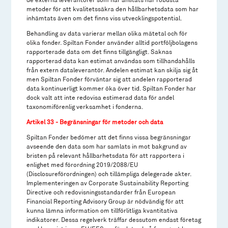
metoder för att kvalitetssäkra den hållbarhetsdata som har
inhämtats även om det finns viss utvecklingspotential.
Behandling av data varierar mellan olika mätetal och för
olika fonder. Spiltan Fonder använder alltid portföljbolagens
rapporterade data om det finns tillgängligt. Saknas
rapporterad data kan estimat användas som tillhandahålls
från extern dataleverantör. Andelen estimat kan skilja sig åt
men Spiltan Fonder förväntar sig att andelen rapporterad
data kontinuerligt kommer öka över tid. Spiltan Fonder har
dock valt att inte redovisa estimerad data för andel
taxonomiförenlig verksamhet i fonderna.
Artikel 33 - Begränsningar för metoder och data
Spiltan Fonder bedömer att det finns vissa begränsningar
avseende den data som har samlats in mot bakgrund av
bristen på relevant hållbarhetsdata för att rapportera i
enlighet med förordning 2019/2088/EU
(Disclosureförordningen) och tillämpliga delegerade akter.
Implementeringen av Corporate Sustainability Reporting
Directive och redovisningsstandarder från European
Financial Reporting Advisory Group är nödvändig för att
kunna lämna information om tillförlitliga kvantitativa
indikatorer. Dessa regelverk träffar dessutom endast företag