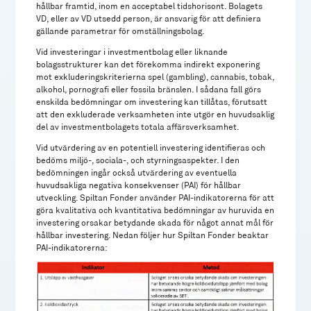
hållbar framtid, inom en acceptabel tidshorisont. Bolagets
VD, eller av VD utsedd person, är ansvarig för att definiera
gällande parametrar för omställningsbolag.
Vid investeringar i investmentbolag eller liknande
bolagsstrukturer kan det förekomma indirekt exponering
mot exkluderingskriterierna spel (gambling), cannabis, tobak,
alkohol, pornografi eller fossila bränslen. I sådana fall görs
enskilda bedömningar om investering kan tillåtas, förutsatt
att den exkluderade verksamheten inte utgör en huvudsaklig
del av investmentbolagets totala affärsverksamhet.
Vid utvärdering av en potentiell investering identifieras och
bedöms miljö-, sociala-, och styrningsaspekter. I den
bedömningen ingår också utvärdering av eventuella
huvudsakliga negativa konsekvenser (PAI) för hållbar
utveckling. Spiltan Fonder använder PAI-indikatorerna för att
göra kvalitativa och kvantitativa bedömningar av huruvida en
investering orsakar betydande skada för något annat mål för
hållbar investering. Nedan följer hur Spiltan Fonder beaktar
PAI-indikatorerna: