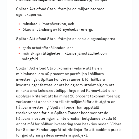
Spiltan Aktiefond Stabil främjar de miljörelaterade
egenskaperna:
minskad klimatpåverkan, och
ökad användning av förnyelsebar energi.
Spiltan Aktiefond Stabil främjar de sociala egenskaperna:
goda arbetsförhållanden, och
mänskliga rättigheter inklusive jämställdhet och
mångfald.
Spiltan Aktiefond Stabil kommer vidare att ha en
minimiandel om 40 procent av portföljen i hållbara
investeringar. Spiltan Fonders ramverk för hållbara
investeringar fastställer att bolag som uttalat sig om att
minska sina koldioxidutsläpp i linje med Parisavtalet eller
uppfyller kriteriet att ha minst 20 procent taxonomiförenlig
verksamhet anses bidra till ett miljömål för att utgöra en
hållbar investering. Spiltan Fonder har uppställt
tröskelvärden för hur Spiltan Fonder bedömer att de
hållbara investeringarna inte orsakar betydande skada för
annat mål för hållbar investering som beskrivs nedan. Vidare
har Spiltan Fonder upprättat riktlinjer för att bedöma praxis
för god styrning i dess investeringsobjekt.