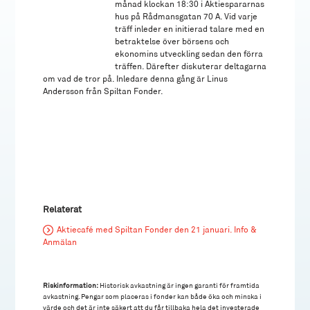
månad klockan 18:30 i Aktiespararnas
hus på Rådmansgatan 70 A. Vid varje
träff inleder en initierad talare med en
betraktelse över börsens och
ekonomins utveckling sedan den förra
träffen. Därefter diskuterar deltagarna
om vad de tror på. Inledare denna gång är Linus
Andersson från Spiltan Fonder.
Relaterat
Aktiecafé med Spiltan Fonder den 21 januari. Info &
Anmälan
Riskinformation:
Historisk avkastning är ingen garanti för framtida
avkastning. Pengar som placeras i fonder kan både öka och minska i
värde och det är inte säkert att du får tillbaka hela det investerade