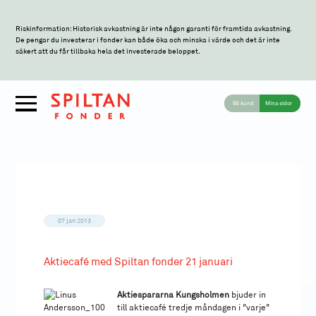
Riskinformation: Historisk avkastning är inte någon garanti för framtida avkastning.
De pengar du investerar i fonder kan både öka och minska i värde och det är inte
säkert att du får tillbaka hela det investerade beloppet.
Bli kund
Mina sidor
07 jan 2013
Aktiecafé med Spiltan fonder 21 januari
Aktiespararna Kungsholmen
bjuder in
till aktiecafé tredje måndagen i "varje"