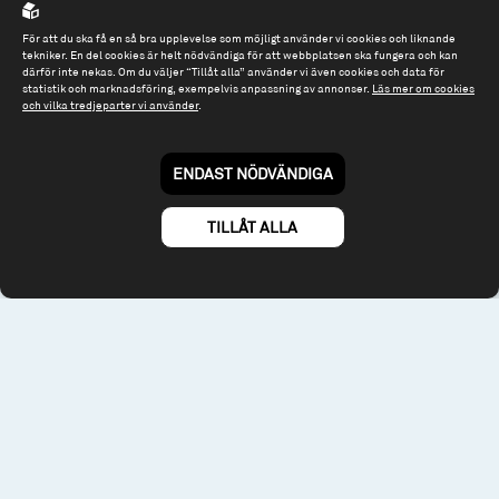
Spiltan Fonder AB
För att du ska få en så bra upplevelse som möjligt använder vi cookies och liknande
tekniker. En del cookies är helt nödvändiga för att webbplatsen ska fungera och kan
Riddargatan 17
därför inte nekas. Om du väljer “Tillåt alla” använder vi även cookies och data för
114 57 Stockholm
statistik och marknadsföring, exempelvis anpassning av annonser.
Läs mer om cookies
och vilka tredjeparter vi använder
.
Org.nr: 556614-2906
Tel: 08 - 545 813 40
ENDAST NÖDVÄNDIGA
fonder@spiltanfonder.se
TILLÅT ALLA
Om webbplatsen & cookies
Risk och rådgivning
Till spiltan.se
© 2026 - Spiltan Fonder AB
By
Sphinxly