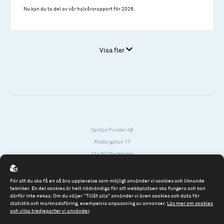
Nu kan du ta del av vår halvårsrapport för 2026.
Visa fler
Spiltan Fonder AB
Riddargatan 17
114 57 Stockholm
Org.nr: 556614-2906
För att du ska få en så bra upplevelse som möjligt använder vi cookies och liknande
Tel: 08 - 545 813 40
tekniker. En del cookies är helt nödvändiga för att webbplatsen ska fungera och kan
därför inte nekas. Om du väljer “Tillåt alla” använder vi även cookies och data för
fonder@spiltanfonder.se
statistik och marknadsföring, exempelvis anpassning av annonser.
Läs mer om cookies
och vilka tredjeparter vi använder
.
Om webbplatsen & cookies