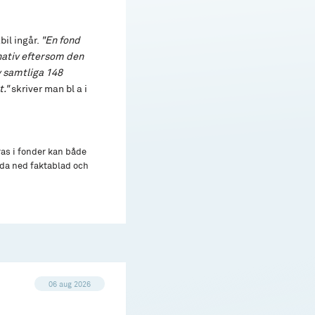
bil ingår.
"En fond
nativ eftersom den
v samtliga 148
."
skriver man bl a i
ras i fonder kan både
adda ned faktablad och
06 aug 2026