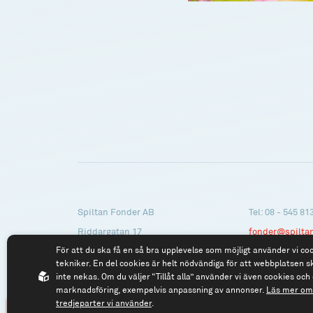
Spiltan Fonder AB
Tel: 08 - 545 81
Riddargatan 17
fonder@spilta
För att du ska få en så bra upplevelse som möjligt använder vi co
114 57 Stockholm
tekniker. En del cookies är helt nödvändiga för att webbplatsen s
Org.nr: 556614-2906
inte nekas. Om du väljer “Tillåt alla” använder vi även cookies och 
marknadsföring, exempelvis anpassning av annonser.
Läs mer om 
tredjeparter vi använder
.