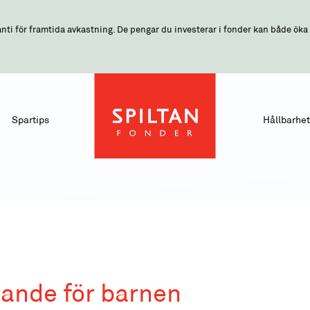
nti för framtida avkastning. De pengar du investerar i fonder kan både öka o
Spartips
Hållbarhet
rande för barnen