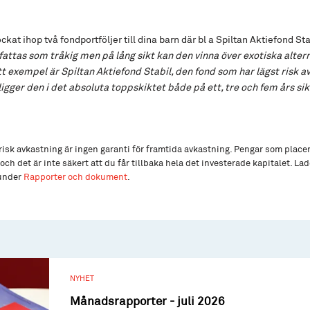
ckat ihop två fondportföljer till dina barn där bl a Spiltan Aktiefond Sta
fattas som tråkig men på lång sikt kan den vinna över exotiska alter
tt exempel är Spiltan Aktiefond Stabil, den fond som har lägst risk a
igger den i det absoluta toppskiktet både på ett, tre och fem års sikt
isk avkastning är ingen garanti för framtida avkastning. Pengar som place
och det är inte säkert att du får tillbaka hela det investerade kapitalet. L
 under
Rapporter och dokument
.
NYHET
Månadsrapporter - juli 2026