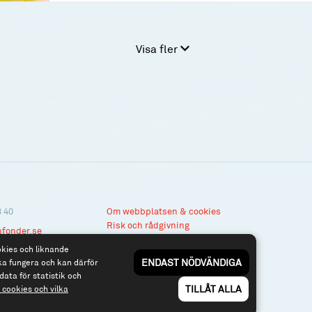
Visa fler
3 40
Om webbplatsen & cookies
Risk och rådgivning
nfonder.se
Till spiltan.se
okies och liknande
ENDAST NÖDVÄNDIGA
ka fungera och kan därför
data för statistik och
TILLÅT ALLA
cookies och vilka