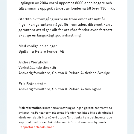
utgången av 2004 var vi uppemot 6000 andelsägare och
tillsammans uppgick värdet av fonderna till över 130 mkr.
Stärkta av framgång ser vi nu fram emot ett nytt år.
Ingen kan garantera något för framtiden, däremot kan vi
garantera att vi gör allt för att våra fonder även fortsatt
skall ge en långsiktigt god avkastning.
Med vänliga hälsningar
Spiltan & Pelaro Fonder AB
Anders Wengholm
Verkställande direktör
Ansvarig förvaltare, Spiltan & Pelaro Aktiefond Sverige
Erik Brändström
Ansvarig förvaltare, Spiltan & Pelaro Aktiva ägare
Riskinformation:
Historisk avkastning är ingen garanti för framtida
avkastning. Pengar som placeras i fonder kan både öka och minska i
värde och det är inte säkert att du får tillbaka hela det investerade
kapitalet. Ladda ned faktablad och informationsbroschyr under
Rapporter och dokument
.