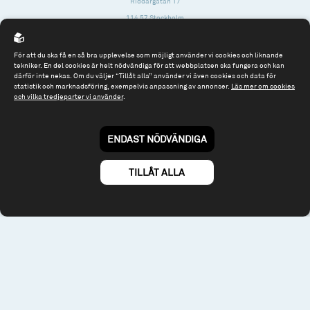
Riddargatan 17
114 57 Stockholm
Org.nr: 556614-2906
För att du ska få en så bra upplevelse som möjligt använder vi cookies och liknande
Tel: 08 - 545 813 40
tekniker. En del cookies är helt nödvändiga för att webbplatsen ska fungera och kan
därför inte nekas. Om du väljer “Tillåt alla” använder vi även cookies och data för
fonder@spiltanfonder.se
statistik och marknadsföring, exempelvis anpassning av annonser.
Läs mer om cookies
och vilka tredjeparter vi använder
.
Om webbplatsen & cookies
Risk och rådgivning
Till spiltan.se
ENDAST NÖDVÄNDIGA
© 2026 - Spiltan Fonder AB
By
Sphinxly
TILLÅT ALLA