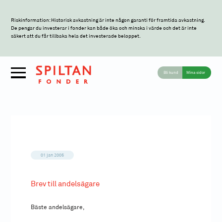
Riskinformation: Historisk avkastning är inte någon garanti för framtida avkastning.
De pengar du investerar i fonder kan både öka och minska i värde och det är inte
säkert att du får tillbaka hela det investerade beloppet.
Bli kund
Mina sidor
01 jan 2005
Brev till andelsägare
Bäste andelsägare,