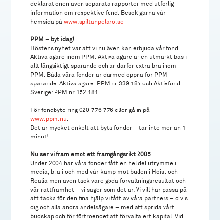
deklarationen även separata rapporter med utförlig
information om respektive fond. Besök gärna vår
hemsida på
www.spiltanpelaro.se
PPM – byt idag!
Höstens nyhet var att vi nu även kan erbjuda vår fond
Aktiva ägare inom PPM. Aktiva ägare är en utmärkt bas i
allt långsiktigt sparande och är därför extra bra inom
PPM. Båda våra fonder är därmed öppna för PPM
sparande. Aktiva ägare: PPM nr 339 184 och Aktiefond
Sverige: PPM nr 152 181
För fondbyte ring 020-776 776 eller gå in på
www.ppm.nu
.
Det är mycket enkelt att byta fonder – tar inte mer än 1
minut!
Nu ser vi fram emot ett framgångsrikt 2005
Under 2004 har våra fonder fått en hel del utrymme i
media, bl a i och med vår kamp mot buden i Hoist och
Realia men även tack vare goda förvaltningsresultat och
vår rättframhet – vi säger som det är. Vi vill här passa på
att tacka för den fina hjälp vi fått av våra partners – d.v.s.
dig och alla andra andelsägare – med att sprida vårt
budskap och för förtroendet att förvalta ert kapital. Vid