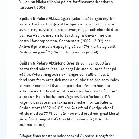
Vi kan nu blicka tillbaka på ett för finansmarknaderna
turbulent 2004.
Spiltan & Pelaro Aktiva ägare
lyckades återigen mycket
väl med målsättningen att erbjuda en stabil och positiv
avkastning oavsett börsens svängningar och slutade året
på hela +23 %, med en fortsatt låg risknivå - mer om
detta i fondrapporten. Sedan start (2002-12-02) har
Aktiva ägare med en uppgång på ca 47% klart slagit sitt
”avkastningsmål” (+14,5% för samma period).
Spiltan & Pelaro Aktiefond Sverige
som var 2003 års
bästa fond nådde inte lika högt i år utan slutade året på
+13 %. Avkastning och risk hänger som alltid ihop. En
fond som förra året gick mer än dubbelt så bra som index
kommer sannolikt även ha perioder där den hamnar
efter index. Enda sättet att verkligen försöka ”slå index”
är att aktivt ta beslut och våga avvika från index. På
vägen dit måste man räkna med risken för turbulens.
Sedan start (2002-12-02) har Aktiefond Sverige ökat i
värde med ca 77 % och därmed med bred marginal klarat
sin målsättning att slå Stockholmsbörsen (+34 % för
samma period).
Bifogat finns förutom saldobesked / kontrolluppgift för