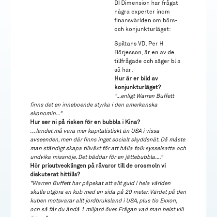
DI Dimension har frågat
några experter inom
finansvärlden om börs-
och konjunkturläget:
Spiltans VD, Per H
Börjesson, är en av de
tillfrågade och säger bl a
så här:
Hur är er bild av
konjunkturläget?
"...enligt Warren Buffett
finns det en inneboende styrka i den amerkanska
ekonomin..."
Hur ser ni på risken för en bubbla i Kina?
...
landet må vara mer kapitalistiskt än USA i vissa
avseenden, men där finns inget socialt skyddsnät. Då måste
man ständigt skapa tillväxt för att hålla folk sysselsatta och
undvika missnöje. Det bäddar för en jättebubbla...."
Hör prisutvecklingen på råvaror till de orosmoln vi
diskuterat hittills?
"Warren Buffett har påpekat att allt guld i hela världen
skulle utgöra en kub med en sida på 20 meter. Värdet på den
kuben motsvarar allt jordbruksland i USA, plus tio Exxon,
och så får du ändå 1 miljard över. Frågan vad man helst vill