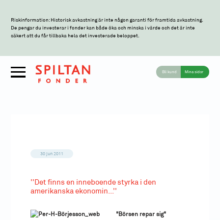
Riskinformation: Historisk avkastning är inte någon garanti för framtida avkastning.
De pengar du investerar i fonder kan både öka och minska i värde och det är inte
säkert att du får tillbaka hela det investerade beloppet.
Bli kund
Mina sidor
30 jun 2011
''Det finns en inneboende styrka i den
amerikanska ekonomin...''
"Börsen repar sig"