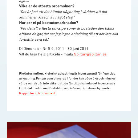
äga...."
Vilka är de största orosmolnen?
"Det är just att det händer någonting i världen, att det
kommer en krasch av något slag."
Hur ser ni på bostadsmarknaden?
"För det allra flesta privatpersoner är bostaden den bästa
affären de gör, det ser jag ingen anledning till att det inte ska
fortsätta vara så."
DI Dimension Nr 5-6, 2011 - 30 juni 2011
Vill du läsa hela artikeln - maila
Spiltan@spiltan.se
Riskinformation:
Historisk avkastning är ingen garanti för framtida
avkastning. Pengar som placeras i fonder kan både öka och minska i
värde och det är inte säkert att du får tillbaka hela det investerade
kapitalet. Ladda ned faktablad och informationsbroschyr under
Rapporter och dokument
.