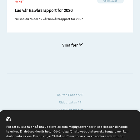
08 jul 2026
NYHET
Läs vår halvårsrapport för 2026
Nu kan du ta del av vår halvårsrapport för 2026.
Visa fler
Spiltan Fonder AB
Riddargatan 17
114 57 Stockholm
Org.nr: 556614-2906
För att du ska få en så bra upplevelse som möjligt använder vi cookies och liknande
Tel: 08 - 545 813 40
tekniker. En del cookies är helt nödvändiga för att webbplatsen ska fungera och kan
därför inte nekas. Om du väljer “Tillåt alla” använder vi även cookies och data för
fonder@spiltanfonder.se