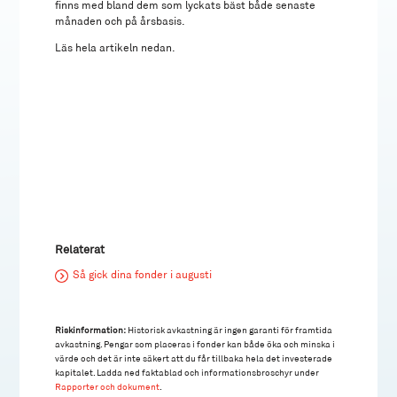
finns med bland dem som lyckats bäst både senaste
månaden och på årsbasis.
Läs hela artikeln nedan.
Relaterat
Så gick dina fonder i augusti
Riskinformation:
Historisk avkastning är ingen garanti för framtida
avkastning. Pengar som placeras i fonder kan både öka och minska i
värde och det är inte säkert att du får tillbaka hela det investerade
kapitalet. Ladda ned faktablad och informationsbroschyr under
Rapporter och dokument
.