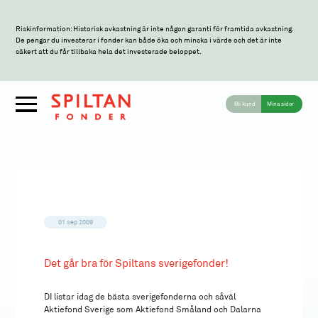
Riskinformation: Historisk avkastning är inte någon garanti för framtida avkastning.
De pengar du investerar i fonder kan både öka och minska i värde och det är inte
säkert att du får tillbaka hela det investerade beloppet.
Bli kund
Mina sidor
01 sep 2009
Det går bra för Spiltans sverigefonder!
DI listar idag de bästa sverigefonderna och såväl
Aktiefond Sverige som Aktiefond Småland och Dalarna