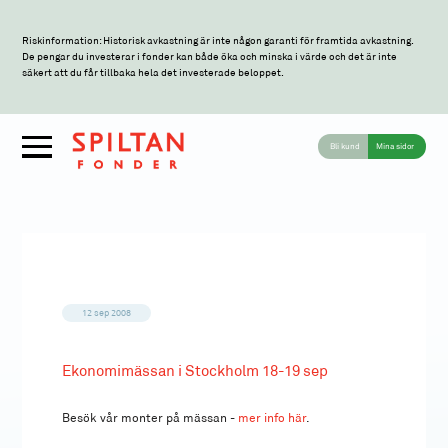
Riskinformation: Historisk avkastning är inte någon garanti för framtida avkastning.
De pengar du investerar i fonder kan både öka och minska i värde och det är inte
säkert att du får tillbaka hela det investerade beloppet.
Bli kund
Mina sidor
12 sep 2008
Ekonomimässan i Stockholm 18-19 sep
Besök vår monter på mässan -
mer info här
.