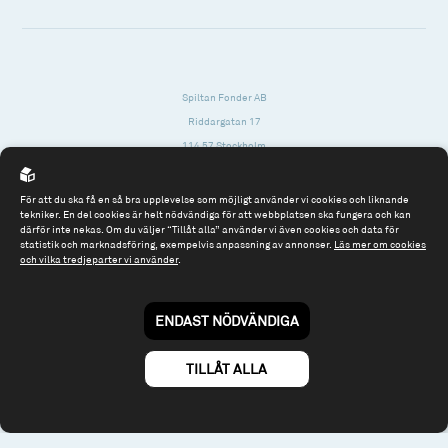
Spiltan Fonder AB
Riddargatan 17
114 57 Stockholm
Org.nr: 556614-2906
För att du ska få en så bra upplevelse som möjligt använder vi cookies och liknande
Tel: 08 - 545 813 40
tekniker. En del cookies är helt nödvändiga för att webbplatsen ska fungera och kan
därför inte nekas. Om du väljer “Tillåt alla” använder vi även cookies och data för
fonder@spiltanfonder.se
statistik och marknadsföring, exempelvis anpassning av annonser.
Läs mer om cookies
och vilka tredjeparter vi använder
.
Om webbplatsen & cookies
Risk och rådgivning
Till spiltan.se
ENDAST NÖDVÄNDIGA
© 2026 - Spiltan Fonder AB
By
Sphinxly
TILLÅT ALLA