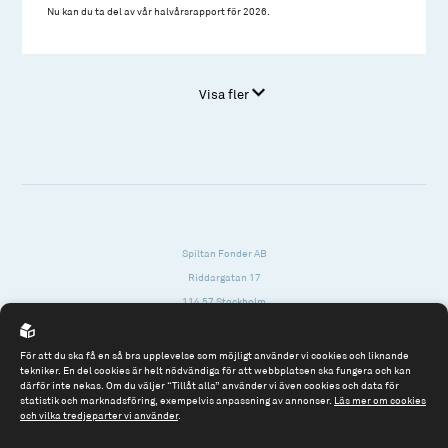
Nu kan du ta del av vår halvårsrapport för 2026.
Visa fler
Spiltan Fonder AB
Riddargatan 17
114 57 Stockholm
Org.nr: 556614-2906
För att du ska få en så bra upplevelse som möjligt använder vi cookies och liknande
Tel: 08 - 545 813 40
tekniker. En del cookies är helt nödvändiga för att webbplatsen ska fungera och kan
därför inte nekas. Om du väljer “Tillåt alla” använder vi även cookies och data för
fonder@spiltanfonder.se
statistik och marknadsföring, exempelvis anpassning av annonser.
Läs mer om cookies
och vilka tredjeparter vi använder
.
Om webbplatsen & cookies