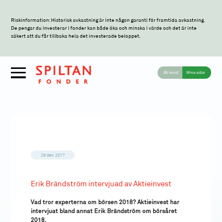
Riskinformation: Historisk avkastning är inte någon garanti för framtida avkastning.
De pengar du investerar i fonder kan både öka och minska i värde och det är inte
säkert att du får tillbaka hela det investerade beloppet.
Bli kund
Mina sidor
29 dec 2017
Erik Brändström intervjuad av Aktieinvest
Vad tror experterna om börsen 2018? Aktieinvest har
intervjuat bland annat Erik Brändström om börsåret
2018.