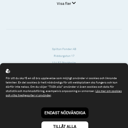
Visa fler
Spiltan Fonder AB
Riddargatan 17
114 57 Stockholm
Org.nr: 556614-2906
För att du ska få en så bra upplevelse som möjligt använder vi cookies och liknande
Tel: 08 - 545 813 40
tekniker. En del cookies är helt nödvändiga för att webbplatsen ska fungera och kan
därför inte nekas. Om du väljer “Tillåt alla” använder vi även cookies och data för
fonder@spiltanfonder.se
statistik och marknadsföring, exempelvis anpassning av annonser.
Läs mer om cookies
och vilka tredjeparter vi använder
.
Om webbplatsen & cookies
Risk och rådgivning
Till spiltan.se
ENDAST NÖDVÄNDIGA
© 2026 - Spiltan Fonder AB
By
Sphinxly
TILLÅT ALLA