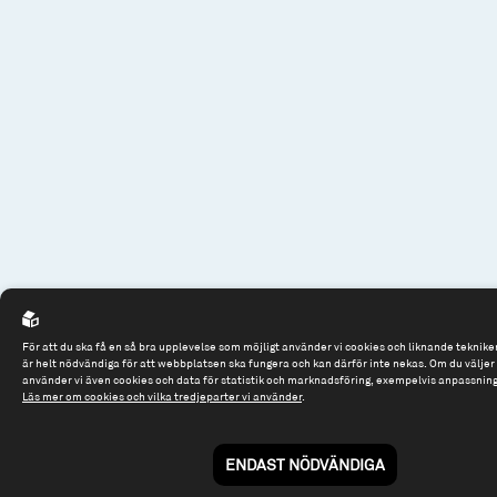
För att du ska få en så bra upplevelse som möjligt använder vi cookies och liknande tekniker
är helt nödvändiga för att webbplatsen ska fungera och kan därför inte nekas. Om du väljer “
använder vi även cookies och data för statistik och marknadsföring, exempelvis anpassnin
Läs mer om cookies och vilka tredjeparter vi använder
.
ENDAST NÖDVÄNDIGA