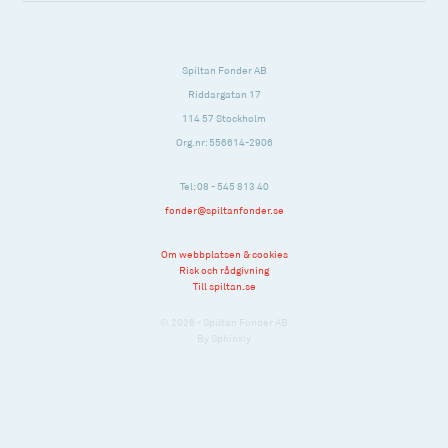
Spiltan Fonder AB
Riddargatan 17
114 57 Stockholm
Org.nr: 556614-2906
Tel: 08 - 545 813 40
fonder@spiltanfonder.se
Om webbplatsen & cookies
Risk och rådgivning
Till spiltan.se
© 2026 - Spiltan Fonder AB
By
Sphinxly