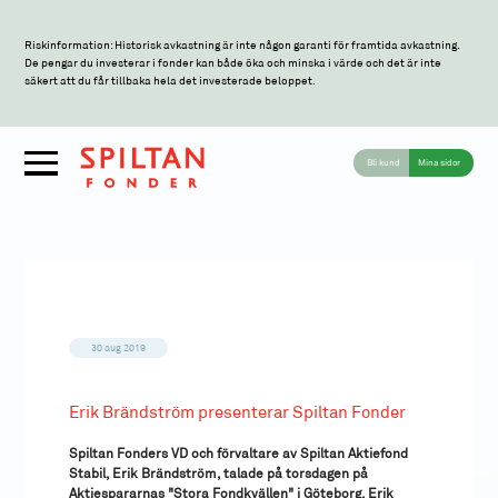
Riskinformation: Historisk avkastning är inte någon garanti för framtida avkastning.
De pengar du investerar i fonder kan både öka och minska i värde och det är inte
säkert att du får tillbaka hela det investerade beloppet.
Bli kund
Mina sidor
30 aug 2019
Erik Brändström presenterar Spiltan Fonder
Spiltan Fonders VD och förvaltare av Spiltan Aktiefond
Stabil, Erik Brändström, talade på torsdagen på
Aktiespararnas "Stora Fondkvällen" i Göteborg. Erik