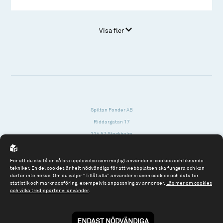
Visa fler
Spiltan Fonder AB
Riddargatan 17
114 57 Stockholm
Org.nr: 556614-2906
För att du ska få en så bra upplevelse som möjligt använder vi cookies och liknande
Tel: 08 - 545 813 40
tekniker. En del cookies är helt nödvändiga för att webbplatsen ska fungera och kan
därför inte nekas. Om du väljer “Tillåt alla” använder vi även cookies och data för
fonder@spiltanfonder.se
statistik och marknadsföring, exempelvis anpassning av annonser.
Läs mer om cookies
och vilka tredjeparter vi använder
.
Om webbplatsen & cookies
Risk och rådgivning
Till spiltan.se
ENDAST NÖDVÄNDIGA