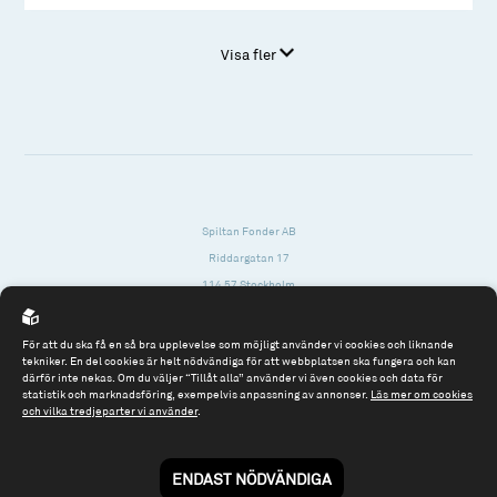
Visa fler
Spiltan Fonder AB
Riddargatan 17
114 57 Stockholm
Org.nr: 556614-2906
För att du ska få en så bra upplevelse som möjligt använder vi cookies och liknande
Tel: 08 - 545 813 40
tekniker. En del cookies är helt nödvändiga för att webbplatsen ska fungera och kan
därför inte nekas. Om du väljer “Tillåt alla” använder vi även cookies och data för
fonder@spiltanfonder.se
statistik och marknadsföring, exempelvis anpassning av annonser.
Läs mer om cookies
och vilka tredjeparter vi använder
.
Om webbplatsen & cookies
Risk och rådgivning
Till spiltan.se
ENDAST NÖDVÄNDIGA