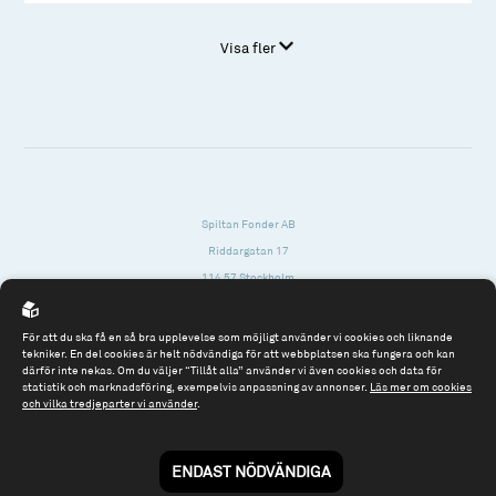
Visa fler
Spiltan Fonder AB
Riddargatan 17
114 57 Stockholm
Org.nr: 556614-2906
För att du ska få en så bra upplevelse som möjligt använder vi cookies och liknande
Tel: 08 - 545 813 40
tekniker. En del cookies är helt nödvändiga för att webbplatsen ska fungera och kan
därför inte nekas. Om du väljer “Tillåt alla” använder vi även cookies och data för
fonder@spiltanfonder.se
statistik och marknadsföring, exempelvis anpassning av annonser.
Läs mer om cookies
och vilka tredjeparter vi använder
.
Om webbplatsen & cookies
Risk och rådgivning
Till spiltan.se
ENDAST NÖDVÄNDIGA