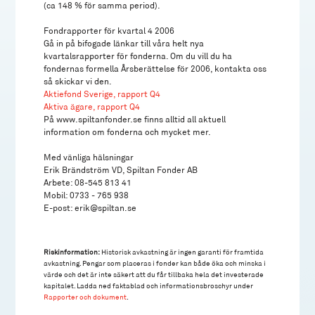
(ca 148 % för samma period).
Fondrapporter för kvartal 4 2006
Gå in på bifogade länkar till våra helt nya
kvartalsrapporter för fonderna. Om du vill du ha
fondernas formella Årsberättelse för 2006, kontakta oss
så skickar vi den.
Aktiefond Sverige, rapport Q4
Aktiva ägare, rapport Q4
På www.spiltanfonder.se finns alltid all aktuell
information om fonderna och mycket mer.
Med vänliga hälsningar
Erik Brändström VD, Spiltan Fonder AB
Arbete: 08-545 813 41
Mobil: 0733 - 765 938
E-post: erik@spiltan.se
Riskinformation:
Historisk avkastning är ingen garanti för framtida
avkastning. Pengar som placeras i fonder kan både öka och minska i
värde och det är inte säkert att du får tillbaka hela det investerade
kapitalet. Ladda ned faktablad och informationsbroschyr under
Rapporter och dokument
.