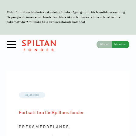
Riskinformation: Historisk avkastning är inte någon garanti för framtida avkastning.
De pengar du investerar i fonder kan både öka och minska i värde och det är inte
säkert att du får tillbaka hela det investerade beloppet.
Bli kund
Mina sidor
30 jan 2007
Fortsatt bra för Spiltans fonder
P R E S S M E D D E L A N D E