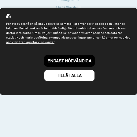
114 57 Stockholm
Org.nr: 556614-2906
För att du ska få en så bra upplevelse som möjligt använder vi cookies och liknande
Tel: 08 - 545 813 40
tekniker. En del cookies är helt nödvändiga för att webbplatsen ska fungera och kan
därför inte nekas. Om du väljer “Tillåt alla” använder vi även cookies och data för
fonder@spiltanfonder.se
statistik och marknadsföring, exempelvis anpassning av annonser.
Läs mer om cookies
och vilka tredjeparter vi använder
.
Om webbplatsen & cookies
Risk och rådgivning
Till spiltan.se
ENDAST NÖDVÄNDIGA
© 2026 - Spiltan Fonder AB
By
Sphinxly
TILLÅT ALLA