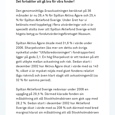
Det fortsätter att gå bra för våra fonder!
Den genomsnittliga årsavkastningen beräknat på 36
månader är nu 26,4 % för Spiltan Aktiva Ägare och 25,4
% för Spiltan Aktiefond Sverige. Under året har vi
belönats med toppbetyg i flera utvärderingar och vi är
speciellt stolta över att Spiltan Aktiefond Sverige erhöll
högsta betyg av fondutvärderingsföretaget Wassum.
Spiltan Aktiva Ägare ökade med 31,6 % i värde under
2006. Sharpekvoten (läs mer om detta och övriga
nyckeltal under ”Utfallsredovisningen” i fondrapporten)
ligger på goda 2,1. En hög Sharpekvot är ett tecken på ett
gott utbyte mellan avkastning och risk. Sedan start i
december 2002 har Aktiva Ägare ökat i värde med ca 143
%, vilket vi är mycket nöjda med givet fondens relativt
låga risknivå och även klart slagit sitt avkastningsmål (ca
32 % för samma period).
Spiltan Aktiefond Sverige redovisar under 2006 en
uppgång på 29,5 %. Därmed klarade fonden sin
målsättning att slå Stockholmsbörsen som gick upp med
28,2 %. Sedan start i december 2002 har Aktiefond
Sverige ökat i värde med ca 208 % och därmed med bred
marginal klarat sin målsättning att slå Stockholmsbörsen