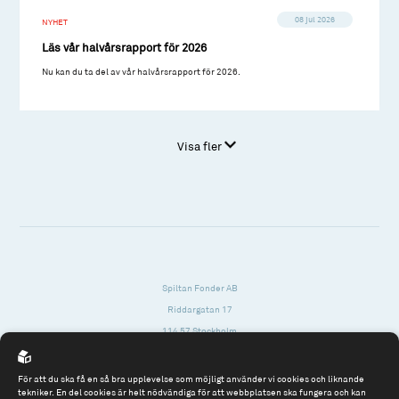
08 jul 2026
NYHET
Läs vår halvårsrapport för 2026
Nu kan du ta del av vår halvårsrapport för 2026.
Visa fler
Spiltan Fonder AB
Riddargatan 17
114 57 Stockholm
Org.nr: 556614-2906
För att du ska få en så bra upplevelse som möjligt använder vi cookies och liknande
Tel: 08 - 545 813 40
tekniker. En del cookies är helt nödvändiga för att webbplatsen ska fungera och kan