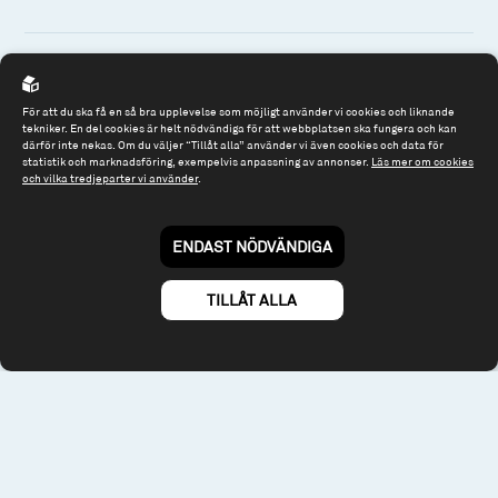
Spiltan Fonder AB
För att du ska få en så bra upplevelse som möjligt använder vi cookies och liknande
tekniker. En del cookies är helt nödvändiga för att webbplatsen ska fungera och kan
Riddargatan 17
därför inte nekas. Om du väljer “Tillåt alla” använder vi även cookies och data för
statistik och marknadsföring, exempelvis anpassning av annonser.
Läs mer om cookies
114 57 Stockholm
och vilka tredjeparter vi använder
.
Org.nr: 556614-2906
Tel: 08 - 545 813 40
ENDAST NÖDVÄNDIGA
fonder@spiltanfonder.se
TILLÅT ALLA
Om webbplatsen & cookies
Risk och rådgivning
Till spiltan.se
© 2026 - Spiltan Fonder AB
By
Sphinxly