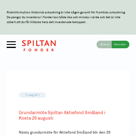
Riskinformation: Historisk avkastning är inte någon garanti för framtida avkastning.
De pengar du investerar i fonder kan både öka och minska i värde och det är inte
säkert att du får tillbaka hela det investerade beloppet.
Bli kund
Mina sidor
17 aug 2011
Grundarmöte Spiltan Aktiefond Småland i
Kosta 26 augusti
Nästa grundarmöte för Aktiefond Småland blir den 26