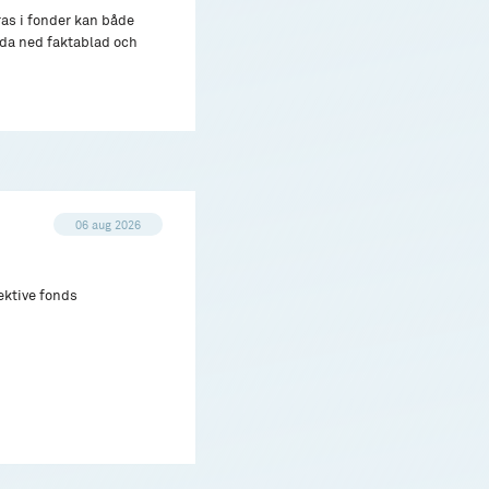
ras i fonder kan både
adda ned faktablad och
06 aug 2026
ektive fonds