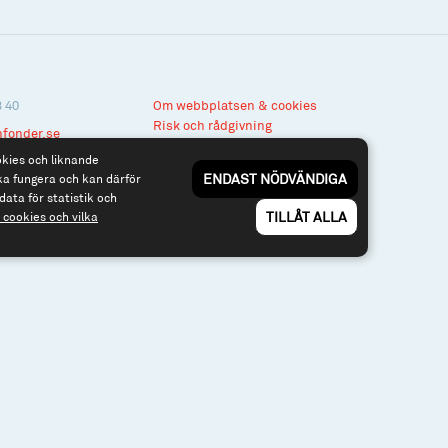
3 40
Om webbplatsen & cookies
Risk och rådgivning
nfonder.se
Till spiltan.se
okies och liknande
ENDAST NÖDVÄNDIGA
ka fungera och kan därför
data för statistik och
TILLÅT ALLA
cookies och vilka