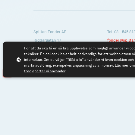
Spiltan Fonder AB
Tel: 08 - 545 81
Riddargatan 17
fonder@spilta
För att du ska få en så bra upplevelse som möjligt använder vi co
114 57 Stockholm
tekniker. En del cookies är helt nödvändiga för att webbplatsen s
Org.nr: 556614-2906
inte nekas. Om du väljer “Tillåt alla” använder vi även cookies och 
marknadsföring, exempelvis anpassning av annonser.
Läs mer om 
tredjeparter vi använder
.