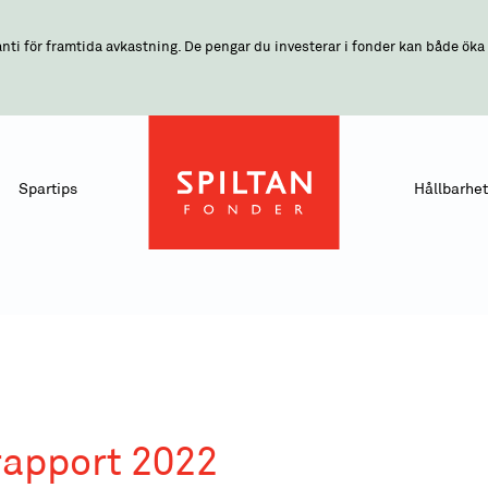
nti för framtida avkastning. De pengar du investerar i fonder kan både öka o
Spartips
Hållbarhet
rapport 2022