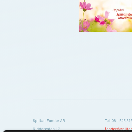
Spiltan Fonder AB
Tel: 08 - 545 81
Riddargatan 17
fonder@spilta