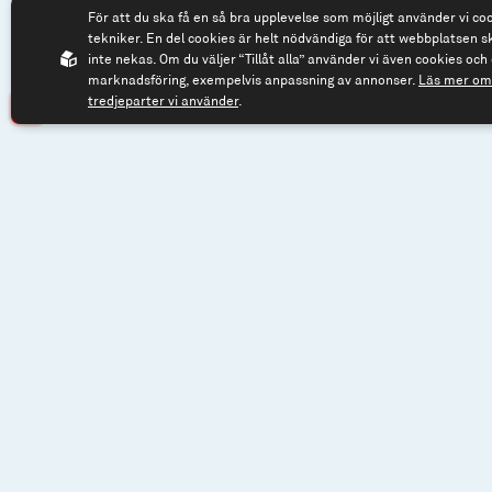
För att du ska få en så bra upplevelse som möjligt använder vi co
114 57 Stockholm
tekniker. En del cookies är helt nödvändiga för att webbplatsen s
Org.nr: 556614-2906
inte nekas. Om du väljer “Tillåt alla” använder vi även cookies och 
marknadsföring, exempelvis anpassning av annonser.
Läs mer om 
tredjeparter vi använder
.