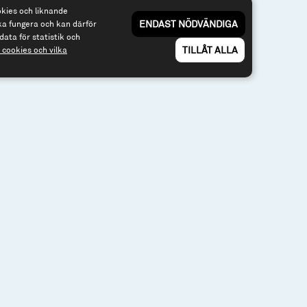
Till spiltan.se
okies och liknande
ENDAST NÖDVÄNDIGA
ka fungera och kan därför
data för statistik och
TILLÅT ALLA
cookies och vilka