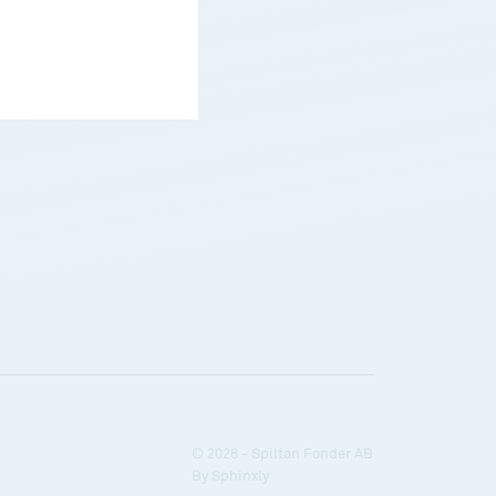
© 2026 - Spiltan Fonder AB
By
Sphinxly