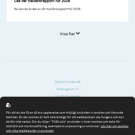
Läs vår halvårsrapport för 2026
Nu kan du ta del av vår halvårsrapport för 2026.
Visa fler
Spiltan Fonder AB
Riddargatan 17
114 57 Stockholm
Org.nr: 556614-2906
För att du ska få en så bra upplevelse som möjligt använder vi cookies och liknande
Tel: 08 - 545 813 40
tekniker. En del cookies är helt nödvändiga för att webbplatsen ska fungera och kan
därför inte nekas. Om du väljer “Tillåt alla” använder vi även cookies och data för
fonder@spiltanfonder.se
statistik och marknadsföring, exempelvis anpassning av annonser.
Läs mer om cookies
och vilka tredjeparter vi använder
.