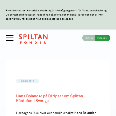
Riskinformation: Historisk avkastning är inte någon garanti för framtida avkastning.
De pengar du investerar i fonder kan både öka och minska i värde och det är inte
säkert att du får tillbaka hela det investerade beloppet.
Bli kund
Mina sidor
03 dec 2012
Hans Bolander på DI tipsar om Spiltan
Räntefond Sverige
I lördagens Di skriver ekonomijournalist
Hans Bolander