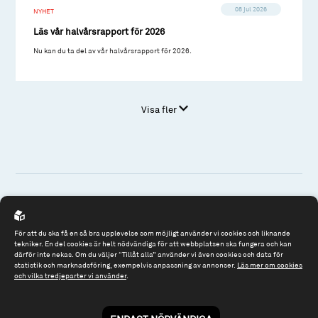
08 jul 2026
NYHET
Läs vår halvårsrapport för 2026
Nu kan du ta del av vår halvårsrapport för 2026.
Visa fler
Spiltan Fonder AB
För att du ska få en så bra upplevelse som möjligt använder vi cookies och liknande
Riddargatan 17
tekniker. En del cookies är helt nödvändiga för att webbplatsen ska fungera och kan
därför inte nekas. Om du väljer “Tillåt alla” använder vi även cookies och data för
114 57 Stockholm
statistik och marknadsföring, exempelvis anpassning av annonser.
Läs mer om cookies
Org.nr: 556614-2906
och vilka tredjeparter vi använder
.
Tel: 08 - 545 813 40