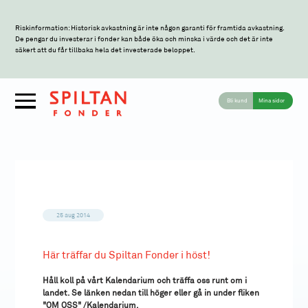
Riskinformation: Historisk avkastning är inte någon garanti för framtida avkastning.
De pengar du investerar i fonder kan både öka och minska i värde och det är inte
säkert att du får tillbaka hela det investerade beloppet.
Bli kund
Mina sidor
25 aug 2014
Här träffar du Spiltan Fonder i höst!
Håll koll på vårt Kalendarium och träffa oss runt om i
landet. Se länken nedan till höger eller gå in under fliken
"OM OSS" /Kalendarium.