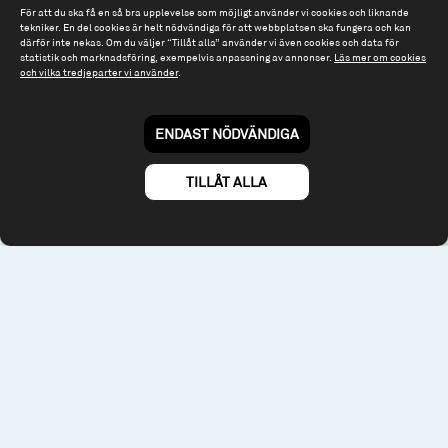
För att du ska få en så bra upplevelse som möjligt använder vi cookies och liknande
Tel: 08 - 545 813 40
tekniker. En del cookies är helt nödvändiga för att webbplatsen ska fungera och kan
därför inte nekas. Om du väljer “Tillåt alla” använder vi även cookies och data för
fonder@spiltanfonder.se
statistik och marknadsföring, exempelvis anpassning av annonser.
Läs mer om cookies
och vilka tredjeparter vi använder
.
Om webbplatsen & cookies
Risk och rådgivning
Till spiltan.se
ENDAST NÖDVÄNDIGA
© 2026 - Spiltan Fonder AB
By
Sphinxly
TILLÅT ALLA