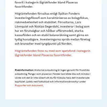
favorit i kategorin lågriskfonder bland Placeras
favoritfonder.
Högräntefonden förvaltas enligt Spiltan Fonders
investeringsfilosofi som karaktäriseras av bolagsfokus,
riskmedvetenhet och stabilitet. Förvaltarna, Lars
Lönnquist och Nicklas Segerdahl, investerar i
bolag som
har en förutsägbar och hållbar affärsmodell, starka
kassaflöden och en stabil balansräkning samt gärna en
tydlig huvudägare. Investeringarna sprids mellan företag
och branscher med tyngdpunkt på Norden.
Högräntefonden finns nu med som spetsfond i kategorin
lågriskfonder bland Placeras favoritfonder.
Riskinformation:
Historisk avkastning är ingen garanti för framtida
avkastning. Pengar som placeras i fonder kan både öka och minska i
värde och det är inte säkert att du får tillbaka hela det investerade
kapitalet. Ladda ned faktablad och informationsbroschyr under
Rapporter och dokument
.