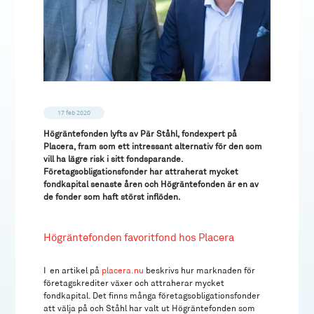
17 feb 2020
Högräntefonden lyfts av Pär Ståhl, fondexpert på
Placera, fram som ett intressant alternativ för den som
vill ha lägre risk i sitt fondsparande.
Företagsobligationsfonder har attraherat mycket
fondkapital senaste åren och Högräntefonden är en av
de fonder som haft störst inflöden.
Högräntefonden favoritfond hos Placera
I en artikel på
placera.nu
beskrivs hur marknaden för
företagskrediter växer och attraherar mycket
fondkapital. Det finns många företagsobligationsfonder
att välja på och Ståhl har valt ut Högräntefonden som