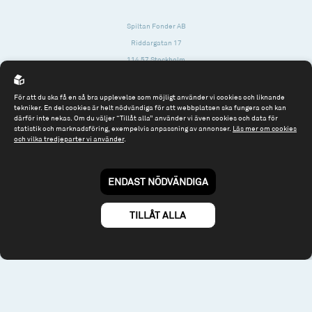
Spiltan Fonder AB
Riddargatan 17
114 57 Stockholm
Org.nr: 556614-2906
För att du ska få en så bra upplevelse som möjligt använder vi cookies och liknande
Tel: 08 - 545 813 40
tekniker. En del cookies är helt nödvändiga för att webbplatsen ska fungera och kan
därför inte nekas. Om du väljer “Tillåt alla” använder vi även cookies och data för
fonder@spiltanfonder.se
statistik och marknadsföring, exempelvis anpassning av annonser.
Läs mer om cookies
och vilka tredjeparter vi använder
.
Om webbplatsen & cookies
Risk och rådgivning
Till spiltan.se
ENDAST NÖDVÄNDIGA
© 2026 - Spiltan Fonder AB
By
Sphinxly
TILLÅT ALLA