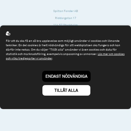
Spiltan Fonder AB
Riddargatan 17
114 57 Stockholm
Org.nr: 556614-2906
För att du ska få en så bra upplevelse som möjligt använder vi cookies och liknande
Tel: 08 - 545 813 40
tekniker. En del cookies är helt nödvändiga för att webbplatsen ska fungera och kan
därför inte nekas. Om du väljer “Tillåt alla” använder vi även cookies och data för
fonder@spiltanfonder.se
statistik och marknadsföring, exempelvis anpassning av annonser.
Läs mer om cookies
och vilka tredjeparter vi använder
.
Om webbplatsen & cookies
Risk och rådgivning
Till spiltan.se
ENDAST NÖDVÄNDIGA
© 2026 - Spiltan Fonder AB
By
Sphinxly
TILLÅT ALLA