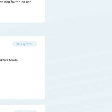
adda ned faktablad och
06 aug 2026
ektive fonds