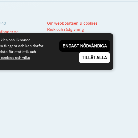
3 40
Om webbplatsen & cookies
Risk och rådgivning
nfonder.se
Till spiltan.se
okies och liknande
ENDAST NÖDVÄNDIGA
ka fungera och kan därför
data för statistik och
TILLÅT ALLA
cookies och vilka