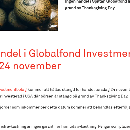
Ingen handel i Spiltan Globalfond
grund av Thanksgiving Day.
ndel i Globalfond Investme
 24 november
nvestmentbolag
kommer att hållas stängd för handel torsdag 24 novembe
investerad i USA där börsen är stängd på grund av Thanksgiving Day.
ljorder som inkommer per detta datum kommer att behandlas efterföl
isk avkastning är ingen garanti för framtida avkastning. Pengar som place