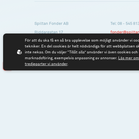
Spiltan Fonder AB
Tel: 08 - 545 81
Riddargatan 17
fonder@spilta
För att du ska få en så bra upplevelse som möjligt använder vi co
114 57 Stockholm
tekniker. En del cookies är helt nödvändiga för att webbplatsen s
Org.nr: 556614-2906
inte nekas. Om du väljer “Tillåt alla” använder vi även cookies och 
marknadsföring, exempelvis anpassning av annonser.
Läs mer om 
tredjeparter vi använder
.