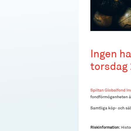
Ingen ha
torsdag
Spiltan Globalfond I
fondförmögenheten är 
Samtliga köp- och sä
Riskinformation:
Histor