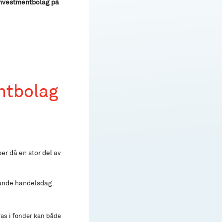
 Investmentbolag på
ntbolag
r då en stor del av
jande handelsdag.
ras i fonder kan både