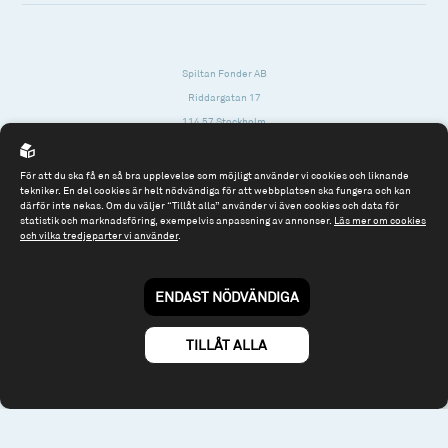
Spiltan Fonder AB
Riddargatan 17
114 57 Stockholm
Org.nr: 556614-2906
För att du ska få en så bra upplevelse som möjligt använder vi cookies och liknande
Tel: 08 - 545 813 40
tekniker. En del cookies är helt nödvändiga för att webbplatsen ska fungera och kan
därför inte nekas. Om du väljer “Tillåt alla” använder vi även cookies och data för
fonder@spiltanfonder.se
statistik och marknadsföring, exempelvis anpassning av annonser.
Läs mer om cookies
och vilka tredjeparter vi använder
.
Om webbplatsen & cookies
Risk och rådgivning
Till spiltan.se
ENDAST NÖDVÄNDIGA
© 2026 - Spiltan Fonder AB
By
Sphinxly
TILLÅT ALLA