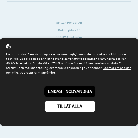
Spiltan Fonder AB
Riddargatan 17
114 57 Stockholm
Org.nr: 556614-2906
För att du ska få en så bra upplevelse som möjligt använder vi cookies och liknande
Tel: 08 - 545 813 40
tekniker. En del cookies är helt nödvändiga för att webbplatsen ska fungera och kan
därför inte nekas. Om du väljer “Tillåt alla” använder vi även cookies och data för
fonder@spiltanfonder.se
statistik och marknadsföring, exempelvis anpassning av annonser.
Läs mer om cookies
och vilka tredjeparter vi använder
.
Om webbplatsen & cookies
Risk och rådgivning
Till spiltan.se
ENDAST NÖDVÄNDIGA
© 2026 - Spiltan Fonder AB
By
Sphinxly
TILLÅT ALLA