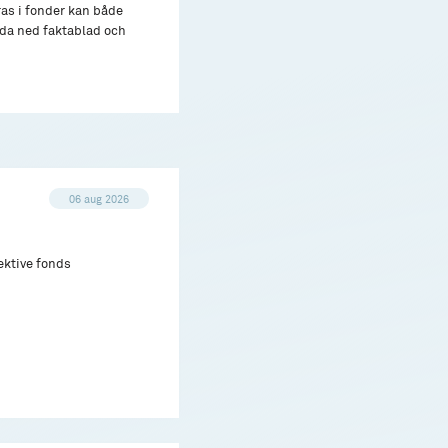
ras i fonder kan både
adda ned faktablad och
06 aug 2026
ektive fonds