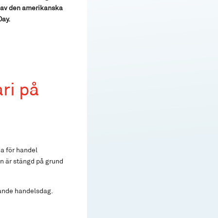
d av den amerikanska
Day.
ri på
a för handel
n är stängd på grund
jande handelsdag.