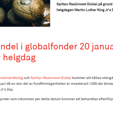
Spiltan Realinvest Global på grun
helgdagen Martin Luther King Jr's 
ndel i globalfonder 20 janua
v helgdag
nvestmentbolag
och
Spiltan Realinvest Global
kommer att hållas stängd
ri då en stor del av fondförmögenheten är investerad i USA där börse
Jr's Day.
ljorder som inkommer per detta datum kommer att behandlas efterföl