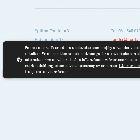
Spiltan Fonder AB
Tel: 08 - 545 81
Riddargatan 17
fonder@spilta
För att du ska få en så bra upplevelse som möjligt använder vi co
114 57 Stockholm
tekniker. En del cookies är helt nödvändiga för att webbplatsen s
Org.nr: 556614-2906
inte nekas. Om du väljer “Tillåt alla” använder vi även cookies och 
marknadsföring, exempelvis anpassning av annonser.
Läs mer om 
tredjeparter vi använder
.