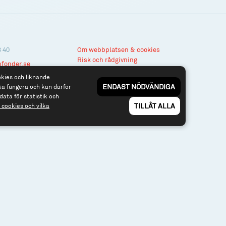
3 40
Om webbplatsen & cookies
Risk och rådgivning
nfonder.se
Till spiltan.se
okies och liknande
ENDAST NÖDVÄNDIGA
ka fungera och kan därför
data för statistik och
TILLÅT ALLA
cookies och vilka