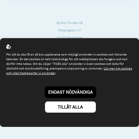
Spiltan Fonder AB
Riddargatan 17
114 57 Stockholm
Org.nr: 556614-2906
För att du ska få en så bra upplevelse som möjligt använder vi cookies och liknande
Tel: 08 - 545 813 40
tekniker. En del cookies är helt nödvändiga för att webbplatsen ska fungera och kan
därför inte nekas. Om du väljer “Tillåt alla” använder vi även cookies och data för
fonder@spiltanfonder.se
statistik och marknadsföring, exempelvis anpassning av annonser.
Läs mer om cookies
och vilka tredjeparter vi använder
.
Om webbplatsen & cookies
Risk och rådgivning
Till spiltan.se
ENDAST NÖDVÄNDIGA
© 2026 - Spiltan Fonder AB
By
Sphinxly
TILLÅT ALLA